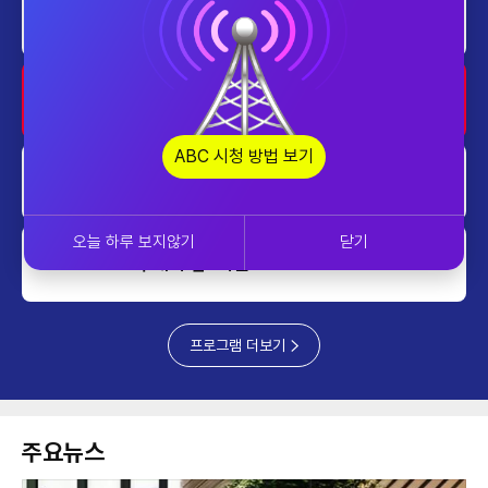
투데이 업&다운 mini
1430~1500
home
AI 톡톡
1500~1600
ABC 시청 방법 보기
업&다운
1600~1630
오늘 하루 보지않기
닫기
투데이 업&다운 mini
1630~1640
프로그램 더보기
주요뉴스