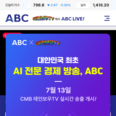
798.8
1,416.20
오늘의 지수
41%
코스닥
2.87
-0.36%
달러
7.4
레인보우TV에서 ABC LIVE!
메뉴
ON AIR
Today’s Program
2026-08-07 (금)