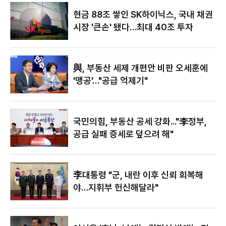
있어"
현금 88조 쌓인 SK하이닉스, 국내 채권
시장 '큰손' 됐다…최대 40조 투자
與, 부동산 세제 개편안 비판 오세훈에
'맹공'…"공급 억제기"
국민의힘, 부동산 공세 강화..."李정부,
공급 실패 증세로 덮으려 해"
李대통령 "군, 내란 이후 신뢰 회복해
야…지휘부 헌신해달라"