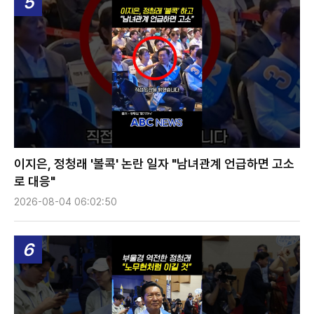
5
이지은, 정청래 '볼콕' 논란 일자 "남녀관계 언급하면 고소
로 대응"
2026-08-04 06:02:50
6