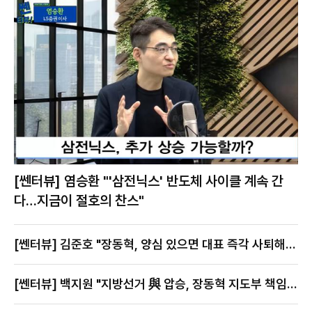
[쎈터뷰] 염승환 "'삼전닉스' 반도체 사이클 계속 간
다…지금이 절호의 찬스"
[쎈터뷰] 김준호 "장동혁, 양심 있으면 대표 즉각 사퇴해
야"
[쎈터뷰] 백지원 "지방선거 與 압승, 장동혁 지도부 책임