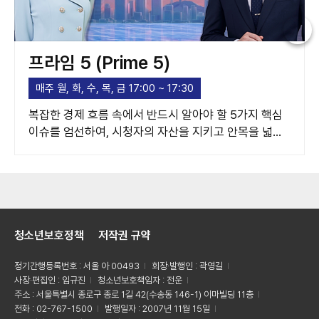
프라임 5 (Prime 5)
매주 월, 화, 수, 목, 금 17:00 ~ 17:30
복잡한 경제 흐름 속에서 반드시 알아야 할 5가지 핵심
이슈를 엄선하여, 시청자의 자산을 지키고 안목을 넓혀
주는 고품격 경제 가이드라인을 제시합니다.
청소년보호정책
저작권 규약
정기간행등록번호 : 서울 아 00493
회장·발행인 : 곽영길
사장·편집인 : 임규진
청소년보호책임자 : 전운
주소 : 서울특별시 종로구 종로 1길 42(수송동 146-1) 이마빌딩 11층
전화 : 02-767-1500
발행일자 : 2007년 11월 15일