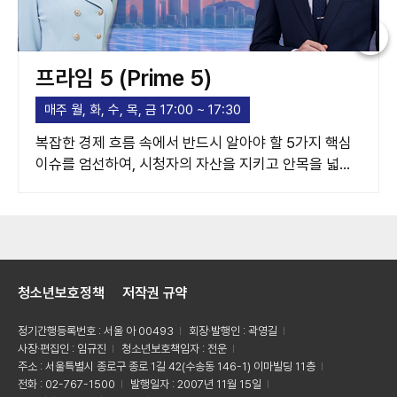
프라임 5 (Prime 5)
매주 월, 화, 수, 목, 금 17:00 ~ 17:30
복잡한 경제 흐름 속에서 반드시 알아야 할 5가지 핵심
이슈를 엄선하여, 시청자의 자산을 지키고 안목을 넓혀
주는 고품격 경제 가이드라인을 제시합니다.
청소년보호정책
저작권 규약
정기간행등록번호 : 서울 아 00493
회장·발행인 : 곽영길
사장·편집인 : 임규진
청소년보호책임자 : 전운
주소 : 서울특별시 종로구 종로 1길 42(수송동 146-1) 이마빌딩 11층
전화 : 02-767-1500
발행일자 : 2007년 11월 15일