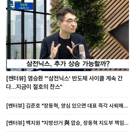
[쎈터뷰] 염승환 "'삼전닉스' 반도체 사이클 계속 간
다…지금이 절호의 찬스"
[쎈터뷰] 김준호 "장동혁, 양심 있으면 대표 즉각 사퇴해
야"
[쎈터뷰] 백지원 "지방선거 與 압승, 장동혁 지도부 책임