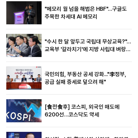
있어"
"메모리 월 넘을 해법은 HBF"…구글도
주목한 차세대 AI 메모리
"수시 한 달 앞두고 국립대 무상교육?"…
교육부 '갈라치기'에 지방 사립대 벼랑
끝
국민의힘, 부동산 공세 강화..."李정부,
공급 실패 증세로 덮으려 해"
[食전食후] 코스피, 외국인 매도에
6200선…코스닥도 약세