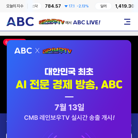
784.57
1,419.30
오늘의 지수
0.41%
코스닥
17.1
-2.13%
달러
4
레인보우TV에서 ABC LIVE!
메뉴
ON AIR
Today’s Program
2026-08-07 (금)