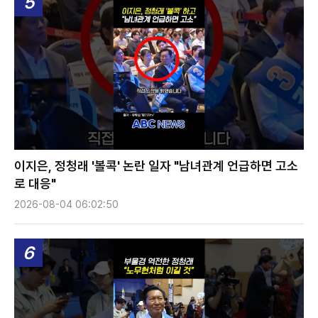
5
이지은, 정청래 '볼콕' 논란 일자 "남녀관계 언급하면 고소
로 대응"
2026-08-04 06:02:50
6