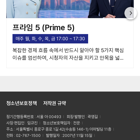
프라임 5 (Prime 5)
매주 월, 화, 수, 목, 금 17:00 ~ 17:30
복잡한 경제 흐름 속에서 반드시 알아야 할 5가지 핵심
이슈를 엄선하여, 시청자의 자산을 지키고 안목을 넓혀
주는 고품격 경제 가이드라인을 제시합니다.
청소년보호정책
저작권 규약
정기간행등록번호 : 서울 아 00493
회장·발행인 : 곽영길
사장·편집인 : 임규진
청소년보호책임자 : 전운
주소 : 서울특별시 종로구 종로 1길 42(수송동 146-1) 이마빌딩 11층
전화 : 02-767-1500
발행일자 : 2007년 11월 15일