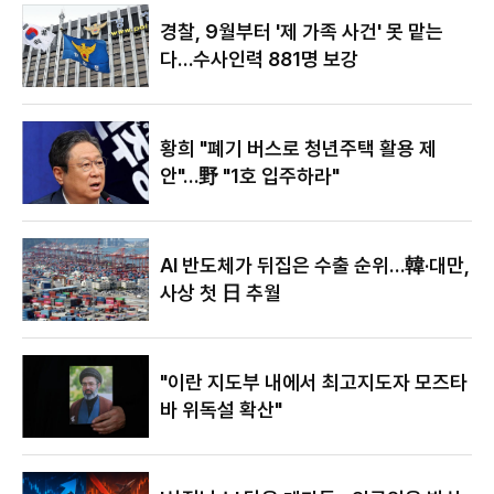
야"
경찰, 9월부터 '제 가족 사건' 못 맡는
다…수사인력 881명 보강
황희 "폐기 버스로 청년주택 활용 제
안"…野 "1호 입주하라"
AI 반도체가 뒤집은 수출 순위…韓·대만,
사상 첫 日 추월
"이란 지도부 내에서 최고지도자 모즈타
바 위독설 확산"