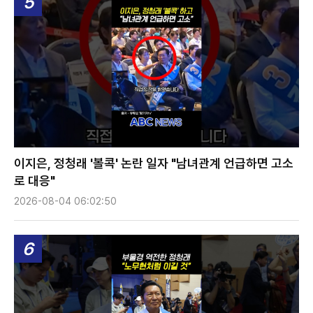
5
이지은, 정청래 '볼콕' 논란 일자 "남녀관계 언급하면 고소
로 대응"
2026-08-04 06:02:50
6