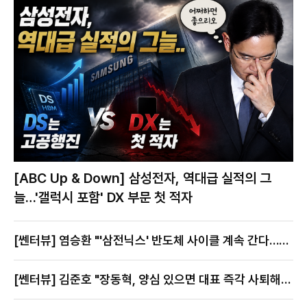
[ABC Up & Down] 삼성전자, 역대급 실적의 그
늘…'갤럭시 포함' DX 부문 첫 적자
[쎈터뷰] 염승환 "'삼전닉스' 반도체 사이클 계속 간다…지
금이 절호의 찬스"
[쎈터뷰] 김준호 "장동혁, 양심 있으면 대표 즉각 사퇴해