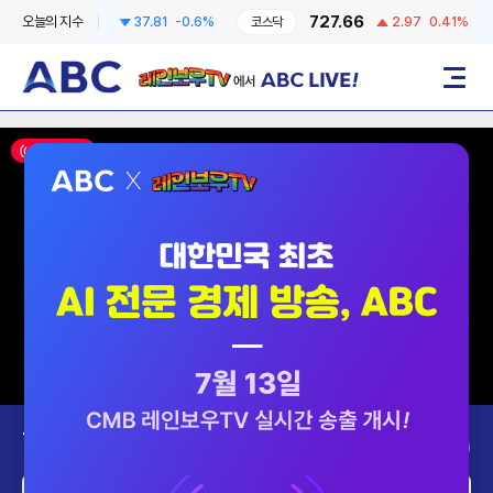
6258.57
727.66
오늘의 지수
37.81
-0.6%
코스닥
2.97
0.41%
코
레인보우TV에서 ABC LIVE!
메뉴
ON AIR
Today’s Program
2026-08-07 (금)