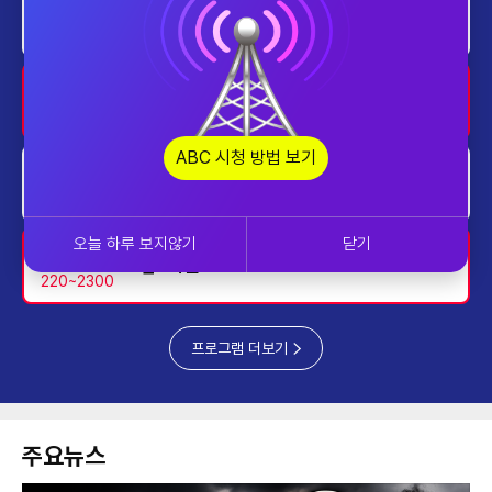
home
프라임 5 (Prime 5)
2000~2030
home
투데이 업&다운
2030~2130
ABC 시청 방법 보기
home
AI 톡톡
2130~2230
오늘 하루 보지않기
닫기
업&다운
220~2300
프로그램 더보기
주요뉴스