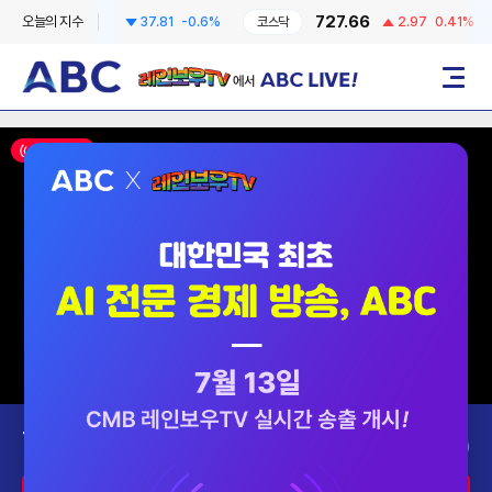
6258.57
727.66
오늘의 지수
37.81
-0.6%
코스닥
2.97
0.41%
레인보우TV에서 ABC LIVE!
메뉴
ON AIR
Today’s Program
2026-08-08 (토)