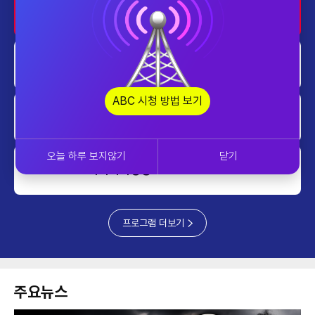
투데이 업&다운 mini
0000~0010
투데이 업&다운 mini
0010~0020
ABC 시청 방법 보기
ABC 특집 대담
0020~0050
오늘 하루 보지않기
닫기
아시아의영성
0050~0100
프로그램 더보기
주요뉴스