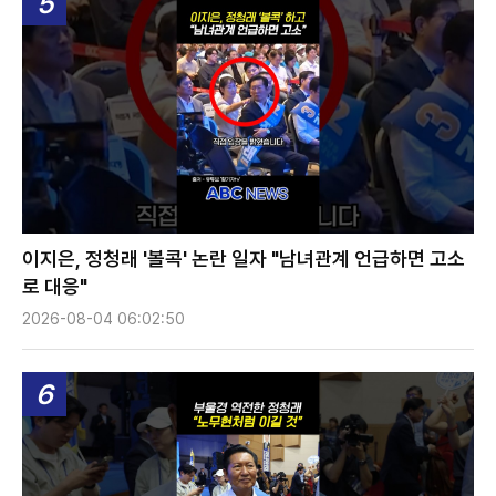
5
이지은, 정청래 '볼콕' 논란 일자 "남녀관계 언급하면 고소
로 대응"
2026-08-04 06:02:50
6