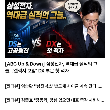
[ABC Up & Down] 삼성전자, 역대급 실적의 그
늘…'갤럭시 포함' DX 부문 첫 적자
[쎈터뷰] 염승환 "'삼전닉스' 반도체 사이클 계속 간다…지
금이 절호의 찬스"
[쎈터뷰] 김준호 "장동혁, 양심 있으면 대표 즉각 사퇴해