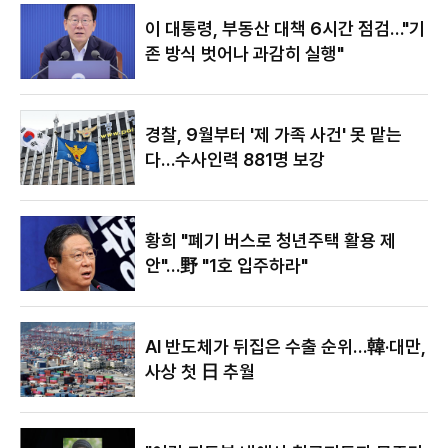
야"
이 대통령, 부동산 대책 6시간 점검…"기
존 방식 벗어나 과감히 실행"
경찰, 9월부터 '제 가족 사건' 못 맡는
다…수사인력 881명 보강
황희 "폐기 버스로 청년주택 활용 제
안"…野 "1호 입주하라"
AI 반도체가 뒤집은 수출 순위…韓·대만,
사상 첫 日 추월