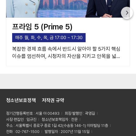
프라임 5 (Prime 5)
매주 월, 화, 수, 목, 금 17:00 ~ 17:30
복잡한 경제 흐름 속에서 반드시 알아야 할 5가지 핵심
이슈를 엄선하여, 시청자의 자산을 지키고 안목을 넓혀
주는 고품격 경제 가이드라인을 제시합니다.
청소년보호정책
저작권 규약
정기간행등록번호 : 서울 아 00493
회장·발행인 : 곽영길
사장·편집인 : 임규진
청소년보호책임자 : 전운
주소 : 서울특별시 종로구 종로 1길 42(수송동 146-1) 이마빌딩 11층
전화 : 02-767-1500
발행일자 : 2007년 11월 15일