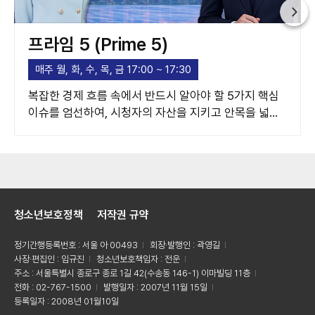
프라임 5 (Prime 5)
매주 월, 화, 수, 목, 금 17:00 ~ 17:30
복잡한 경제 흐름 속에서 반드시 알아야 할 5가지 핵심
이슈를 엄선하여, 시청자의 자산을 지키고 안목을 넓혀
주는 고품격 경제 가이드라인을 제시합니다.
청소년보호정책
저작권 규약
정기간행등록번호 : 서울 아 00493
회장·발행인 : 곽영길
사장·편집인 : 임규진
청소년보호책임자 : 전운
주소 : 서울특별시 종로구 종로 1길 42(수송동 146-1) 이마빌딩 11층
전화 : 02-767-1500
발행일자 : 2007년 11월 15일
등록일자 : 2008년 01월10일