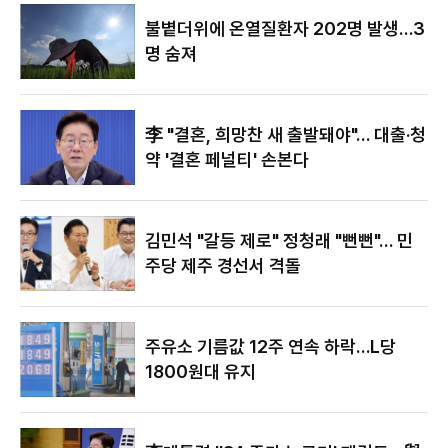
야"
불볕더위에 온열질환자 202명 발생…3
명 숨져
李 "결혼, 희망찬 새 출발돼야"… 대출·청
약 '결혼 페널티' 손본다
김민석 "갈등 제로" 정청래 "뻔뻔"… 민
주당 제주 경선서 격돌
주유소 기름값 12주 연속 하락…L당
1800원대 유지