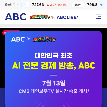
727.66
798.8
오늘의 지수
0.6%
코스닥
2.97
0.41%
코스닥
2.87
레인보우TV에서 ABC LIVE!
메뉴
ON AIR
Today’s Program
2026-08-08 (토)