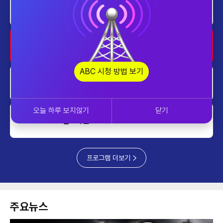
home
AI 톡톡
1700~1800
home
AI 톡톡
1800~1900
ABC 시청 방법 보기
업&다운
1900~2000
오늘 하루 보지않기
닫기
업&다운
2000~2030
프로그램 더보기
주요뉴스