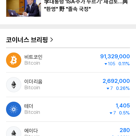
李대통령 'ISA·주가 누르기' 재검토…與
"환영" 野 "졸속 국정"
코이너스 브리핑
91,329,000
비트코인
Bitcoin
105
0.11%
2,692,000
이더리움
Bitcoin
7
0.26%
1,405
테더
Bitcoin
7
0.5%
280
에이다