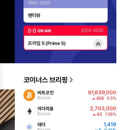
1900~2000
쎈터뷰
2000~2030
프라임 5 (Prime 5)
home
2030~2130
투데이 업&다운
home
코이너스 브리핑
2130~2230
91,639,000
비트코인
AI 톡톡
Bitcoin
456
0.5%
home
2,703,000
이더리움
220~2300
Bitcoin
42
1.58%
1,419
테더
업&다운
Bitcoin