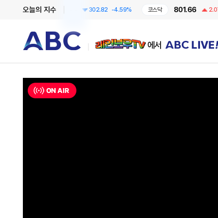
6295.44
801.66
오늘의 지수
코스피
302.82
-4.59%
코스닥
2.07
+0.
레인보우TV에서 ABC LIVE!
ON AIR