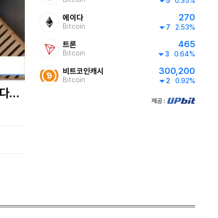
5
0.35%
270
에이다
2300~2400
Bitcoin
7
2.53%
글로벌 ABC
465
트론
Bitcoin
3
0.64%
300,200
비트코인캐시
Bitcoin
2
0.92%
제공:UPbit