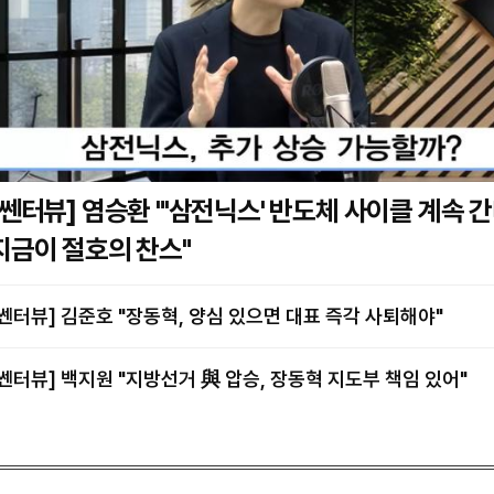
] 염승환 "'삼전닉스' 반도체 사이클 계속 간다…
지금이 절호의 찬스"
[쎈터뷰] 김준호 "장동혁, 양심 있으면 대표 즉각 사퇴해야"
[쎈터뷰] 백지원 "지방선거 與 압승, 장동혁 지도부 책임 있어"