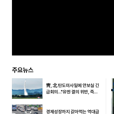
주요뉴스
靑, 北 탄도미사일에 안보실 긴
급회의…"유엔 결의 위반, 즉각
중단 촉구"
경제성장까지 갉아먹는 역대급