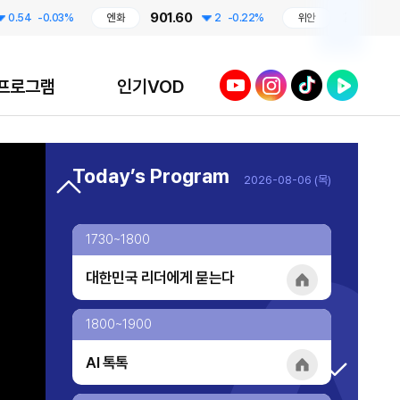
901.60
210.96
-0.03%
엔화
2
-0.22%
위안
0.04
투데이 업&다운 mini
1650~1700
유튜브
인스타그램
틱톡
네이버TV
프로그램
인기VOD
투데이 업&다운 mini
프라임 5 (Prime 5)
1700~1730
Today’s Program
2026-08-06 (목)
투데이 업&다운
프라임 5 (Prime 5)
home
AI 톡톡
1730~1800
오프닝 벨
대한민국 리더에게 묻는다
TV 실시간 송출 개시!
home
대한민국 리더에게 묻는다
1800~1900
AI 톡톡
home