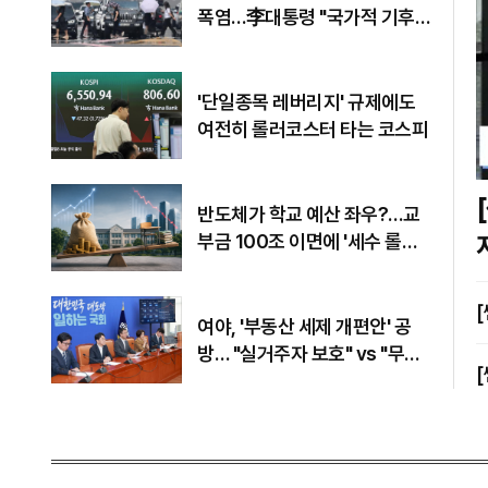
폭염…李대통령 "국가적 기후
재난"
'단일종목 레버리지' 규제에도
여전히 롤러코스터 타는 코스피
[쎈터뷰
반도체가 학교 예산 좌우?…교
부금 100조 이면에 '세수 롤러
코스터'
여야, '부동산 세제 개편안' 공
방… "실거주자 보호" vs "무책
임의 극치"