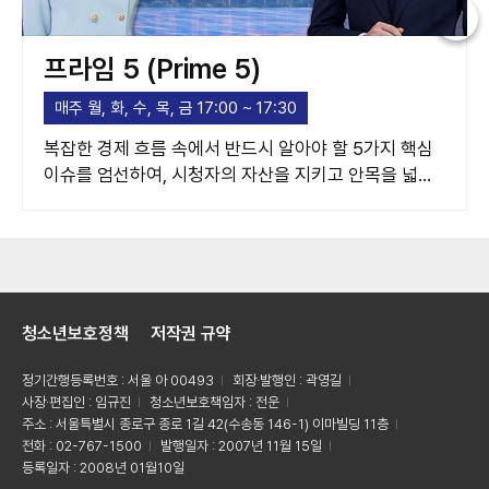
프라임 5 (Prime 5)
매주 월, 화, 수, 목, 금 17:00 ~ 17:30
복잡한 경제 흐름 속에서 반드시 알아야 할 5가지 핵심
이슈를 엄선하여, 시청자의 자산을 지키고 안목을 넓혀
주는 고품격 경제 가이드라인을 제시합니다.
청소년보호정책
저작권 규약
정기간행등록번호 : 서울 아 00493
회장·발행인 : 곽영길
사장·편집인 : 임규진
청소년보호책임자 : 전운
주소 : 서울특별시 종로구 종로 1길 42(수송동 146-1) 이마빌딩 11층
전화 : 02-767-1500
발행일자 : 2007년 11월 15일
등록일자 : 2008년 01월10일