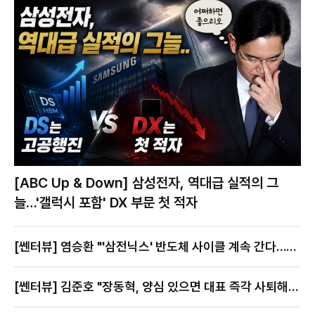
[ABC Up & Down] 삼성전자, 역대급 실적의 그
늘…'갤럭시 포함' DX 부문 첫 적자
[쎈터뷰] 염승환 "'삼전닉스' 반도체 사이클 계속 간다…지
금이 절호의 찬스"
[쎈터뷰] 김준호 "장동혁, 양심 있으면 대표 즉각 사퇴해