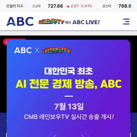
727.66
798.8
오늘의 지수
1
-0.6%
코스닥
2.97
0.41%
코스닥
2.
레인보우TV에서 ABC LIVE!
메뉴
ON AIR
Today’s Program
2026-08-08 (토)