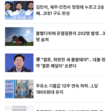
야"
김민석, 제주·인천서 정청래 누르고 2승
째…2대1 구도 완성
불볕더위에 온열질환자 202명 발생…3
명 숨져
李 "결혼, 희망찬 새 출발돼야"… 대출·청
약 '결혼 페널티' 손본다
주유소 기름값 12주 연속 하락…L당
1800원대 유지