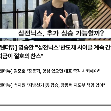
] 염승환 "'삼전닉스' 반도체 사이클 계속 간다…
지금이 절호의 찬스"
[쎈터뷰] 김준호 "장동혁, 양심 있으면 대표 즉각 사퇴해야"
[쎈터뷰] 백지원 "지방선거 與 압승, 장동혁 지도부 책임 있어"