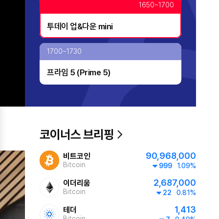
1650~1700
투데이 업&다운 mini
1700~1730
프라임 5 (Prime 5)
home
1730~1800
대한민국 리더에게 묻는다
home
코이너스 브리핑
1800~1900
90,968,000
비트코인
AI 톡톡
Bitcoin
999
1.09%
home
2,687,000
이더리움
1900~2000
Bitcoin
22
0.81%
1,413
테더
글로벌 ABC
Bitcoin