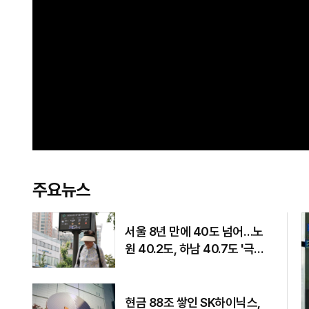
주요뉴스
서울 8년 만에 40도 넘어…노
원 40.2도, 하남 40.7도 '극한
폭염'
현금 88조 쌓인 SK하이닉스,