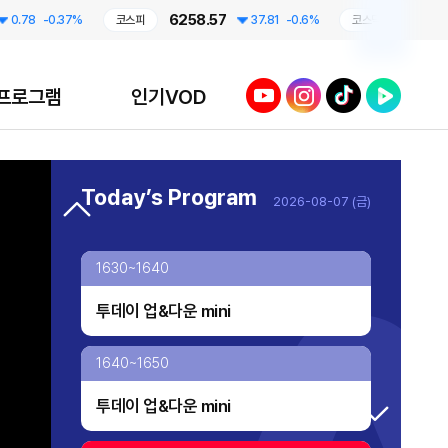
6258.57
798.8
-0.37%
코스피
37.81
-0.6%
코스닥
2.
투데이 업&다운 mini
1500~1600
유튜브
인스타그램
틱톡
네이버TV
프로그램
인기VOD
AI 톡톡
home
프라임 5 (Prime 5)
1600~1630
Today’s Program
2026-08-07 (금)
투데이 업&다운
업&다운
AI 톡톡
1630~1640
오프닝 벨
투데이 업&다운 mini
TV 실시간 송출 개시!
대한민국 리더에게 묻는다
1640~1650
투데이 업&다운 mini