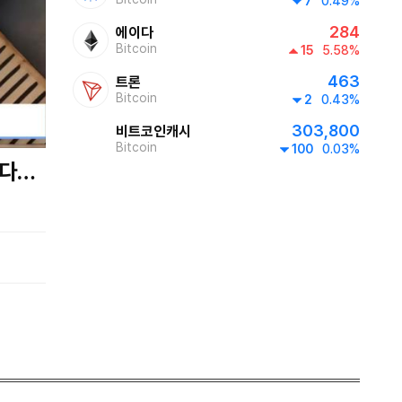
7
0.49%
284
에이다
2000~2030
Bitcoin
15
5.58%
프라임 5 (Prime 5)
home
463
트론
Bitcoin
2
0.43%
2030~2130
303,800
비트코인캐시
Bitcoin
100
0.03%
투데이 업&다운
home
제공:UPbit
2130~2230
AI 톡톡
home
220~2300
업&다운
2300~2400