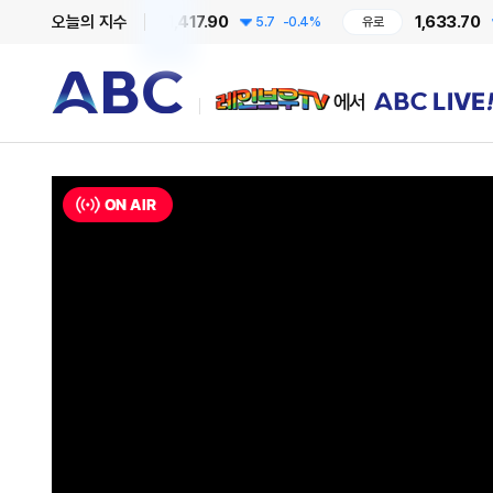
1,417.90
1,633.70
오늘의 지수
0.36%
달러
5.7
-0.4%
유로
8.14
레인보우TV에서 ABC LIVE!
ON AIR