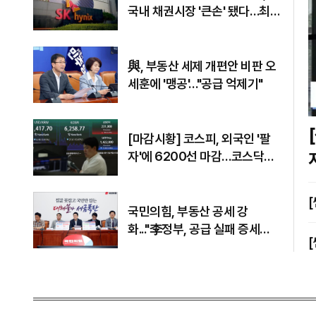
국내 채권시장 '큰손' 됐다…최
대 40조 투자
與, 부동산 세제 개편안 비판 오
세훈에 '맹공'…"공급 억제기"
[쎈터뷰
[마감시황] 코스피, 외국인 '팔
자'에 6200선 마감…코스닥도
하락
국민의힘, 부동산 공세 강
화..."李정부, 공급 실패 증세로
덮으려 해"