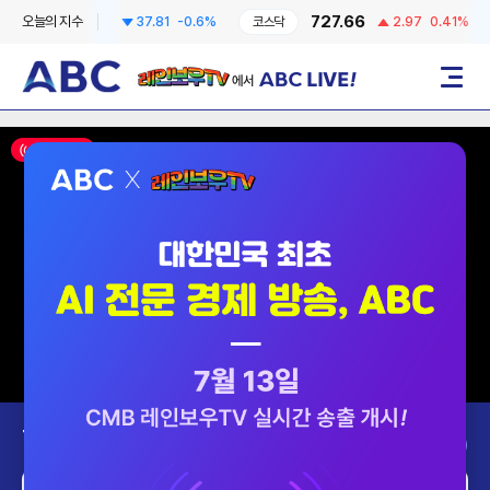
6258.57
727.66
오늘의 지수
37.81
-0.6%
코스닥
2.97
0.41%
레인보우TV에서 ABC LIVE!
메뉴
ON AIR
Today’s Program
2026-08-09 (일)