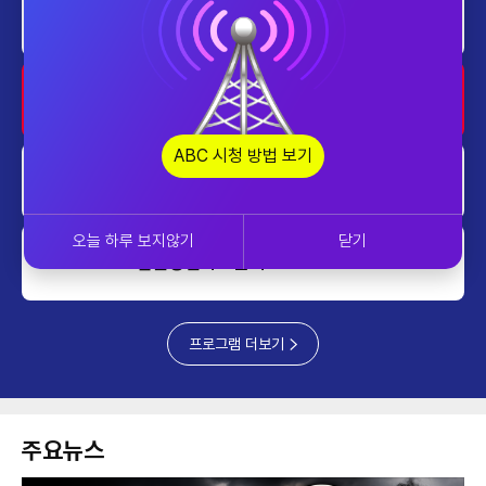
ABC스페셜_ABC개국세레머니
0010~0100
ABC스페셜_ABC개국포럼 1부
0100~0200
ABC 시청 방법 보기
ABC 개국 특집 다큐멘터리 잿빛 기
0200~0300
와의 노래
오늘 하루 보지않기
닫기
열린성인가요콘서트2
0300~0400
프로그램 더보기
주요뉴스