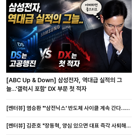
[ABC Up & Down] 삼성전자, 역대급 실적의 그
늘…'갤럭시 포함' DX 부문 첫 적자
[쎈터뷰] 염승환 "'삼전닉스' 반도체 사이클 계속 간다…지
금이 절호의 찬스"
[쎈터뷰] 김준호 "장동혁, 양심 있으면 대표 즉각 사퇴해