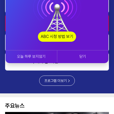
home
AI 톡톡
1800~1900
업&다운
1900~2000
ABC 시청 방법 보기
업&다운
2000~2030
오늘 하루 보지않기
닫기
투데이 업&다운 mini
2030~2040
프로그램 더보기
주요뉴스