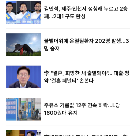
야"
김민석, 제주·인천서 정청래 누르고 2승
째…2대1 구도 완성
불볕더위에 온열질환자 202명 발생…3
명 숨져
李 "결혼, 희망찬 새 출발돼야"… 대출·청
약 '결혼 페널티' 손본다
주유소 기름값 12주 연속 하락…L당
1800원대 유지