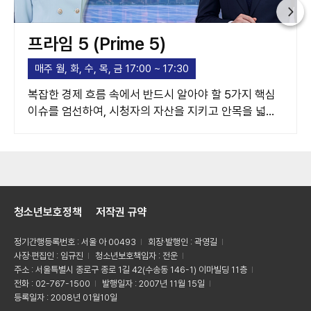
프라임 5 (Prime 5)
매주 월, 화, 수, 목, 금 17:00 ~ 17:30
복잡한 경제 흐름 속에서 반드시 알아야 할 5가지 핵심
이슈를 엄선하여, 시청자의 자산을 지키고 안목을 넓혀
주는 고품격 경제 가이드라인을 제시합니다.
청소년보호정책
저작권 규약
정기간행등록번호 : 서울 아 00493
회장·발행인 : 곽영길
사장·편집인 : 임규진
청소년보호책임자 : 전운
주소 : 서울특별시 종로구 종로 1길 42(수송동 146-1) 이마빌딩 11층
전화 : 02-767-1500
발행일자 : 2007년 11월 15일
등록일자 : 2008년 01월10일