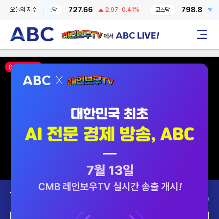
727.66
798.8
오늘의 지수
-0.6%
코스닥
2.97
0.41%
코스닥
2.87
레인보우TV에서 ABC LIVE!
메뉴
ON AIR
Today’s Program
2026-08-08 (토)