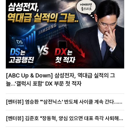
[ABC Up & Down] 삼성전자, 역대급 실적의 그
늘…'갤럭시 포함' DX 부문 첫 적자
[쎈터뷰] 염승환 "'삼전닉스' 반도체 사이클 계속 간다…지
금이 절호의 찬스"
[쎈터뷰] 김준호 "장동혁, 양심 있으면 대표 즉각 사퇴해