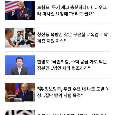
있어"
트럼프, 무기 재고 충분하다더니…우크
라 미사일 요청에 "우리도 필요"
창신동 쪽방촌 찾은 구윤철…"폭염 취약
계층 지원 지속"
한병도 "국민의힘, 주택 공급 가로 막는
장본인…법안 처리 협조하라"
"美 정보당국, 푸틴 수년 내 나토 도발 예
상…집단 방위 시험 목적"