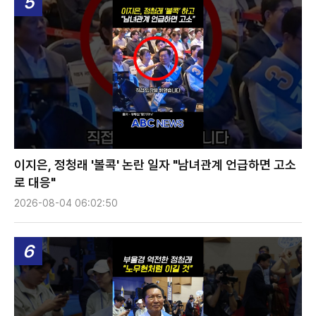
5
이지은, 정청래 '볼콕' 논란 일자 "남녀관계 언급하면 고소
로 대응"
2026-08-04 06:02:50
6