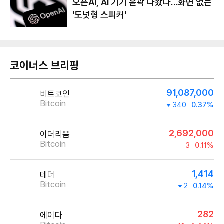
오픈AI, AI 기기 윤곽 나왔다…화면 없는
'도넛형 스피커'
코이너스 브리핑
91,087,000
비트코인
Bitcoin
340
0.37%
2,692,000
이더리움
Bitcoin
3
0.11%
1,414
테더
Bitcoin
2
0.14%
282
에이다