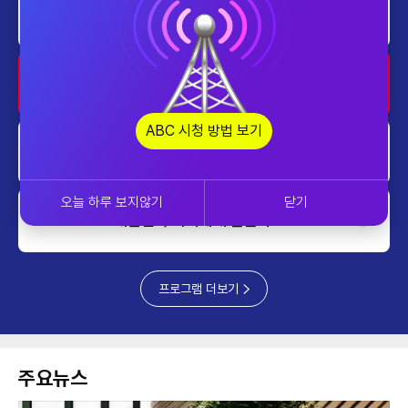
쎈터뷰
1000~1100
home
AI 톡톡
1100~1200
ABC 시청 방법 보기
home
프라임 5 (Prime 5)
1200~1230
오늘 하루 보지않기
닫기
home
대한민국 리더에게 묻는다
1230~1300
프로그램 더보기
주요뉴스