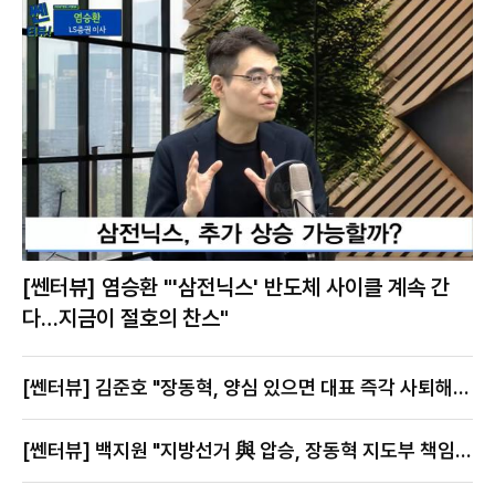
[쎈터뷰] 염승환 "'삼전닉스' 반도체 사이클 계속 간
다…지금이 절호의 찬스"
[쎈터뷰] 김준호 "장동혁, 양심 있으면 대표 즉각 사퇴해
야"
[쎈터뷰] 백지원 "지방선거 與 압승, 장동혁 지도부 책임