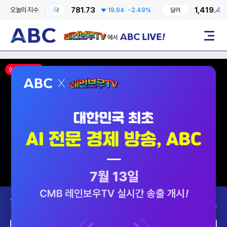
781.73
1,419.40
오늘의 지수
0.41%
코스닥
19.94
-2.49%
달러
레인보우TV에서 ABC LIVE!
메뉴
ON AIR
Today’s Program
2026-08-07 (금)