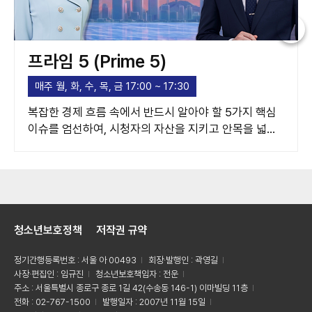
프라임 5 (Prime 5)
매주 월, 화, 수, 목, 금 17:00 ~ 17:30
복잡한 경제 흐름 속에서 반드시 알아야 할 5가지 핵심
이슈를 엄선하여, 시청자의 자산을 지키고 안목을 넓혀
주는 고품격 경제 가이드라인을 제시합니다.
청소년보호정책
저작권 규약
정기간행등록번호 : 서울 아 00493
회장·발행인 : 곽영길
사장·편집인 : 임규진
청소년보호책임자 : 전운
주소 : 서울특별시 종로구 종로 1길 42(수송동 146-1) 이마빌딩 11층
전화 : 02-767-1500
발행일자 : 2007년 11월 15일