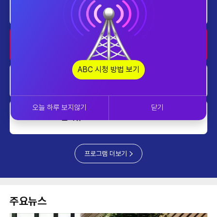
home
프라임 5 (Prime 5)
1700~1730
home
대한민국 리더에게 묻는다
1730~1800
ABC 시청 방법 보기
home
AI 톡톡
1800~1900
오늘 하루 보지않기
닫기
쎈터뷰
1900~2000
프로그램 더보기
주요뉴스