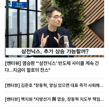
[쎈터뷰] 염승환 "'삼전닉스' 반도체 사이클 계속 간
다…지금이 절호의 찬스"
[쎈터뷰] 김준호 "장동혁, 양심 있으면 대표 즉각 사퇴해
야"
[쎈터뷰] 백지원 "지방선거 與 압승, 장동혁 지도부 책임