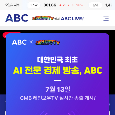
801.66
1,424.9
오늘의 지수
.97
0.41%
코스닥
2.07
+0.26%
달러
레인보우TV에서 ABC LIVE!
메뉴
ON AIR
Today’s Program
2026-08-06 (목)