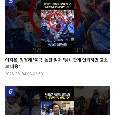
5
이지은, 정청래 '볼콕' 논란 일자 "남녀관계 언급하면 고소
로 대응"
2026-08-04 06:02:50
6