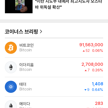
"이란 지도부 내에서 최고지도자 모즈타
바 위독설 확산"
코이너스 브리핑
91,563,000
비트코인
Bitcoin
52
0.06%
2,708,000
이더리움
Bitcoin
7
0.26%
1,408
테더
Bitcoin
9
0.64%
283
에이다