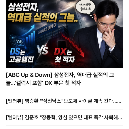
[ABC Up & Down] 삼성전자, 역대급 실적의 그
늘…'갤럭시 포함' DX 부문 첫 적자
[쎈터뷰] 염승환 "'삼전닉스' 반도체 사이클 계속 간다…지
금이 절호의 찬스"
[쎈터뷰] 김준호 "장동혁, 양심 있으면 대표 즉각 사퇴해