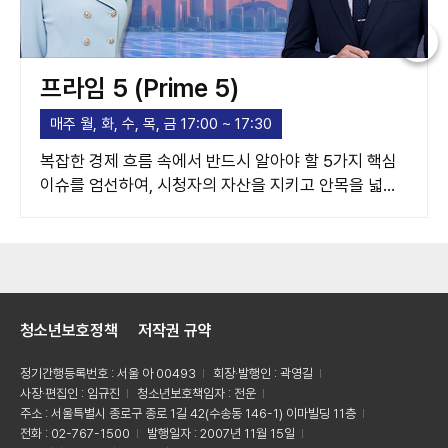
프라임 5 (Prime 5)
매주 월, 화, 수, 목, 금 17:00 ~ 17:30
복잡한 경제 흐름 속에서 반드시 알아야 할 5가지 핵심
이슈를 엄선하여, 시청자의 자산을 지키고 안목을 넓혀
주는 고품격 경제 가이드라인을 제시합니다.
청소년보호정책
저작권 규약
정기간행등록번호 : 서울 아 00493
회장·발행인 : 곽영길
사장·편집인 : 임규진
청소년보호책임자 : 전운
주소 : 서울특별시 종로구 종로 1길 42(수송동 146-1) 이마빌딩 11층
전화 : 02-767-1500
발행일자 : 2007년 11월 15일