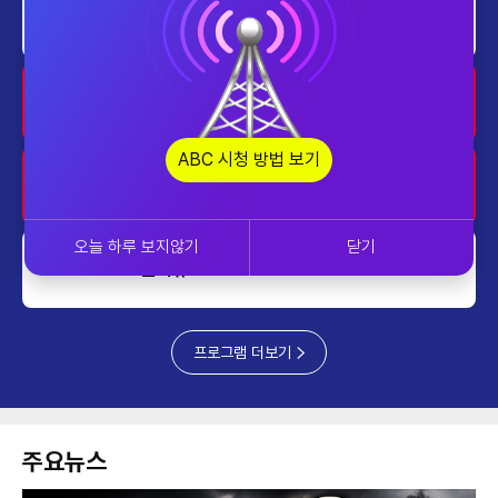
home
투데이 업&다운
2030~2130
home
AI 톡톡
2130~2230
ABC 시청 방법 보기
업&다운
220~2300
오늘 하루 보지않기
닫기
쎈터뷰
2300~2400
프로그램 더보기
주요뉴스