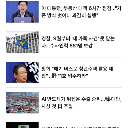
야"
이 대통령, 부동산 대책 6시간 점검…"기
존 방식 벗어나 과감히 실행"
경찰, 9월부터 '제 가족 사건' 못 맡는
다…수사인력 881명 보강
황희 "폐기 버스로 청년주택 활용 제
안"…野 "1호 입주하라"
AI 반도체가 뒤집은 수출 순위…韓·대만,
사상 첫 日 추월