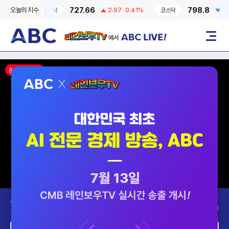
727.66
798.8
오늘의 지수
0.6%
코스닥
2.97
0.41%
코스닥
2.87
레인보우TV에서 ABC LIVE!
메뉴
ON AIR
Today’s Program
2026-08-07 (금)