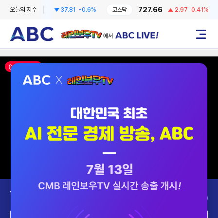
6258.57
727.66
오늘의 지수
37.81
-0.6%
코스닥
2.97
0.41%
레인보우TV에서 ABC LIVE!
메뉴
ON AIR
Today’s Program
2026-08-09 (일)