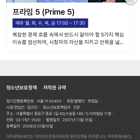
프라임 5 (Prime 5)
매주 월, 화, 수, 목, 금 17:00 ~ 17:30
복잡한 경제 흐름 속에서 반드시 알아야 할 5가지 핵심
이슈를 엄선하여, 시청자의 자산을 지키고 안목을 넓혀
주는 고품격 경제 가이드라인을 제시합니다.
청소년보호정책
저작권 규약
정기간행등록번호 : 서울 아 00493
회장·발행인 : 곽영길
사장·편집인 : 임규진
청소년보호책임자 : 전운
주소 : 서울특별시 종로구 종로 1길 42(수송동 146-1) 이마빌딩 11층
전화 : 02-767-1500
발행일자 : 2007년 11월 15일
등록일자 : 2008년 01월10일
아주경제(ABC)는 인터넷신문윤리위원회 윤리강령을 준수합니다. 아주경제(ABC)