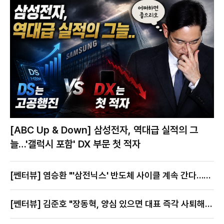
[ABC Up & Down] 삼성전자, 역대급 실적의 그
늘…'갤럭시 포함' DX 부문 첫 적자
[쎈터뷰] 염승환 "'삼전닉스' 반도체 사이클 계속 간다…지
금이 절호의 찬스"
[쎈터뷰] 김준호 "장동혁, 양심 있으면 대표 즉각 사퇴해