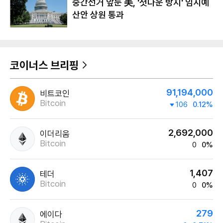
중간선거 앞둔 美, '셧다운 방지' 임시예
산안 상원 통과
코이너스 브리핑
91,194,000
비트코인
Bitcoin
106
0.12%
2,692,000
이더리움
Bitcoin
0
0%
1,407
테더
Bitcoin
0
0%
279
에이다