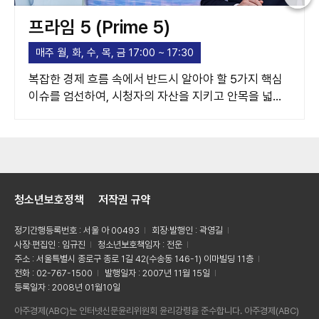
프라임 5 (Prime 5)
매주 월, 화, 수, 목, 금 17:00 ~ 17:30
복잡한 경제 흐름 속에서 반드시 알아야 할 5가지 핵심
이슈를 엄선하여, 시청자의 자산을 지키고 안목을 넓혀
주는 고품격 경제 가이드라인을 제시합니다.
청소년보호정책
저작권 규약
정기간행등록번호 : 서울 아 00493
회장·발행인 : 곽영길
사장·편집인 : 임규진
청소년보호책임자 : 전운
주소 : 서울특별시 종로구 종로 1길 42(수송동 146-1) 이마빌딩 11층
전화 : 02-767-1500
발행일자 : 2007년 11월 15일
등록일자 : 2008년 01월10일
아주경제(ABC)는 인터넷신문윤리위원회 윤리강령을 준수합니다. 아주경제(ABC)