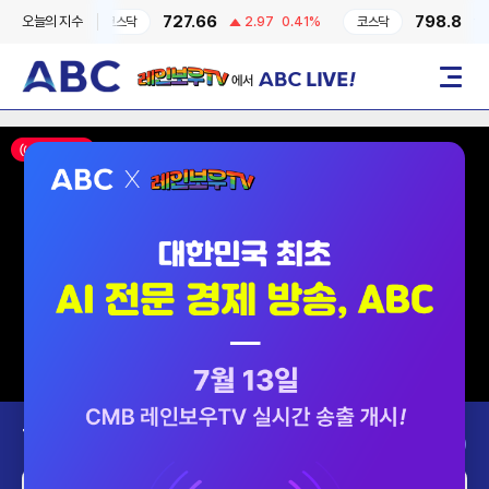
727.66
798.8
오늘의 지수
-0.6%
코스닥
2.97
0.41%
코스닥
2.8
레인보우TV에서 ABC LIVE!
메뉴
ON AIR
Today’s Program
2026-08-09 (일)