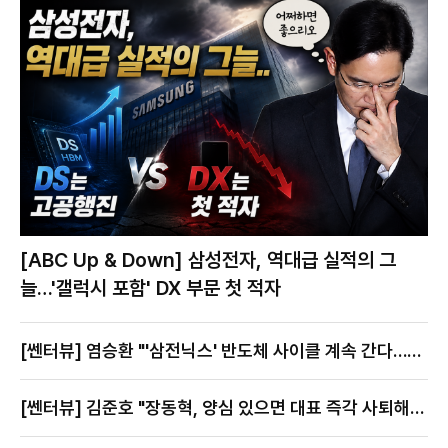
[ABC Up & Down] 삼성전자, 역대급 실적의 그
늘…'갤럭시 포함' DX 부문 첫 적자
[쎈터뷰] 염승환 "'삼전닉스' 반도체 사이클 계속 간다…지
금이 절호의 찬스"
[쎈터뷰] 김준호 "장동혁, 양심 있으면 대표 즉각 사퇴해