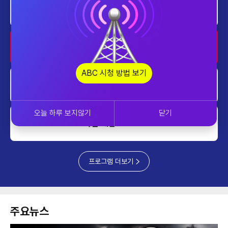
쎈터뷰
1000~1100
쎈터뷰
1100~1200
ABC 시청 방법 보기
디펜스월드
1200~1230
오늘 하루 보지않기
닫기
ABC 특집 대담
1230~1300
프로그램 더보기
주요뉴스