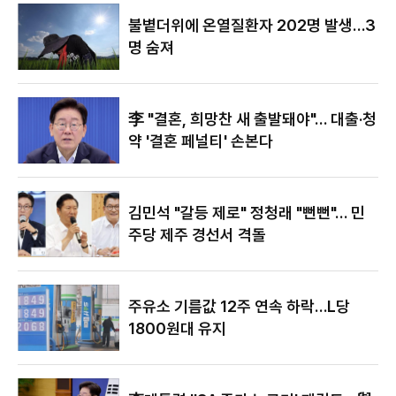
야"
불볕더위에 온열질환자 202명 발생…3
명 숨져
李 "결혼, 희망찬 새 출발돼야"… 대출·청
약 '결혼 페널티' 손본다
김민석 "갈등 제로" 정청래 "뻔뻔"… 민
주당 제주 경선서 격돌
주유소 기름값 12주 연속 하락…L당
1800원대 유지