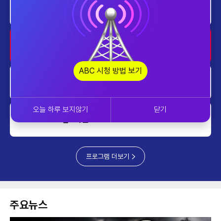
home
AI 톡톡
1700~1800
home
AI 톡톡
1800~1900
ABC 시청 방법 보기
업&다운
1900~2000
오늘 하루 보지않기
닫기
업&다운
2000~2030
프로그램 더보기
주요뉴스