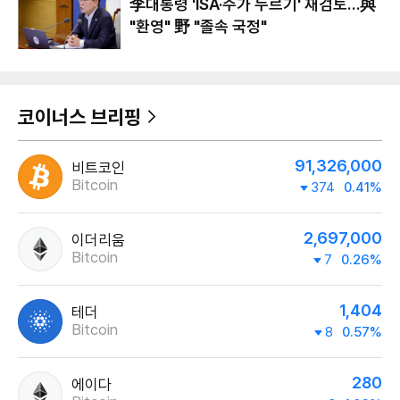
李대통령 'ISA·주가 누르기' 재검토…與
"환영" 野 "졸속 국정"
코이너스 브리핑
91,326,000
비트코인
Bitcoin
374
0.41%
2,697,000
이더리움
Bitcoin
7
0.26%
1,404
테더
Bitcoin
8
0.57%
280
에이다