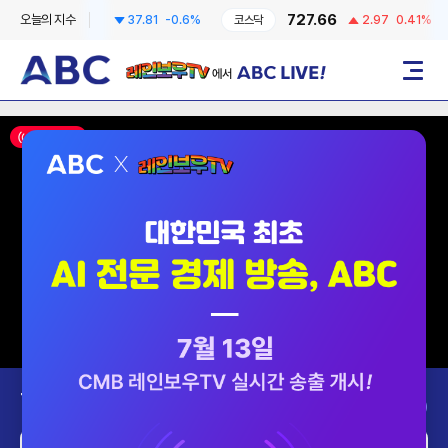
6258.57
727.66
오늘의 지수
37.81
-0.6%
코스닥
2.97
0.41%
레인보우TV에서 ABC LIVE!
메뉴
ON AIR
Today’s Program
2026-08-08 (토)