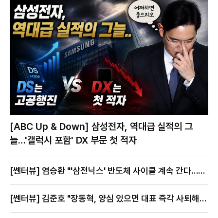
[ABC Up & Down] 삼성전자, 역대급 실적의 그
늘…'갤럭시 포함' DX 부문 첫 적자
[쎈터뷰] 염승환 "'삼전닉스' 반도체 사이클 계속 간다…지
금이 절호의 찬스"
[쎈터뷰] 김준호 "장동혁, 양심 있으면 대표 즉각 사퇴해