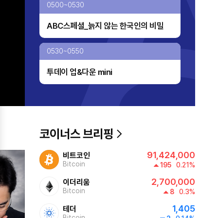
0500~0530
ABC스페셜_늙지 않는 한국인의 비밀
0530~0550
투데이 업&다운 mini
05:50~0600
아시아의영성
코이너스 브리핑
0600~0700
91,424,000
비트코인
글로벌 ABC
Bitcoin
195
0.21%
2,700,000
이더리움
0700~0800
Bitcoin
8
0.3%
1,405
테더
쎈터뷰
Bitcoin