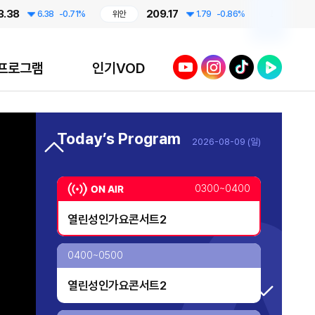
209.17
6258.5
6.38
-0.71%
위안
1.79
-0.86%
코스피
ABC스페셜_ABC개국세레머니
0100~0200
유튜브
인스타그램
틱톡
네이버TV
프로그램
인기VOD
ABC스페셜_ABC개국포럼 1부
프라임 5 (Prime 5)
0200~0300
Today’s Program
2026-08-09 (일)
투데이 업&다운
ABC 개국 특집 다큐멘터리 잿빛 기와의
AI 톡톡
노래
0300~0400
오프닝 벨
열린성인가요콘서트2
TV 실시간 송출 개시!
대한민국 리더에게 묻는다
0400~0500
열린성인가요콘서트2