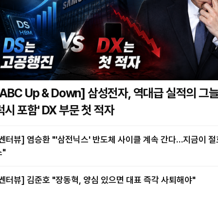
BC Up & Down] 삼성전자, 역대급 실적의 그늘…'갤
럭시 포함' DX 부문 첫 적자
염승환 "'삼전닉스' 반도체 사이클 계속 간다…지금이 절호의 찬
스"
[쎈터뷰] 김준호 "장동혁, 양심 있으면 대표 즉각 사퇴해야"