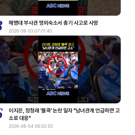
2040~2050
3
해병대 부사관 영외숙소서 총기 사고로 사망
투데이 업&다운 mini
2026-08-03 07:01:40
2050~2100
투데이 업&다운 mini
2100~2200
글로벌 ABC
2200~2300
6
이지은, 정청래 '볼콕' 논란 일자 "남녀관계 언급하면 고
쎈터뷰
소로 대응"
2026-08-04 06:02:50
2300~2400