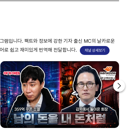
대한민국 리더에게 묻는다
home
1000~1100
쎈터뷰
프로그램입니다. 팩트와 정보에 강한 기자 출신 MC의 날카로운
1100~1200
언어로 쉽고 재미있게 번역해 전달합니다.
채널 상세보기
쎈터뷰
1200~1230
디펜스월드
1230~1300
ABC 특집 대담
1300~1400