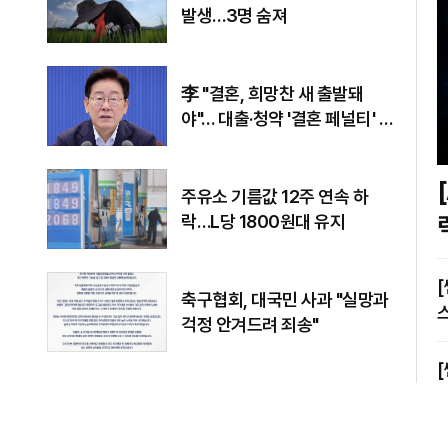
발생…3명 숨져
李 "결혼, 희망찬 새 출발돼
야"… 대출·청약 '결혼 페널티' 손
본다
[A
주유소 기름값 12주 연속 하
락…L당 1800원대 유지
[쎈터뷰] 
축구협회, 대국민 사과 "실망과
걱정 안겨드려 죄송"