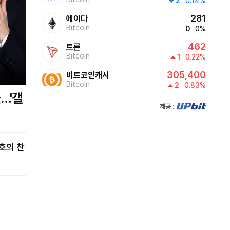
2
0.14%
281
에이다
0800~0810
Bitcoin
0
0%
투데이 업&다운 mini
462
트론
Bitcoin
1
0.22%
0810~0820
305,400
비트코인캐시
Bitcoin
2
0.83%
투데이 업&다운 mini
제공:UPbit
0820~0830
투데이 업&다운 mini
0830~0930
글로벌 ABC
0930~1000