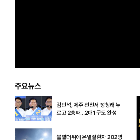
주요뉴스
김민석, 제주·인천서 정청래 누
르고 2승째…2대1 구도 완성
불볕더위에 온열질환자 202명