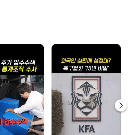
업&다운
1400~1430
투데이 업&다운 mini
1430~1500
ABC스페셜_늙지 않는 한국인의 비밀
1500~1600
글로벌 ABC
1600~1700
투데이 업&다운
home