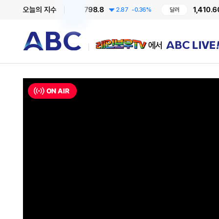
798.8
1,410.60
오늘의 지수
81
-0.6%
코스닥
2.87
-0.36%
달러
1
레인보우TV에서 ABC LIVE!
ON AIR