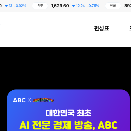
1,629.60
893.38
3
-0.92%
유로
12.24
-0.75%
엔화
편성표
대한민국 최초 AI 전문 경제 방송, ABC / 7월 13일 CMB 레인보우