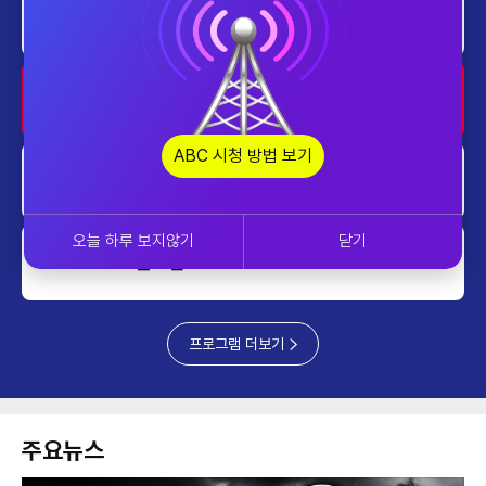
업&다운
1300~1400
투데이 업&다운 mini
1400~1430
ABC 시청 방법 보기
ABC스페셜_늙지 않는 한국인의 비
1430~1500
밀
오늘 하루 보지않기
닫기
글로벌 ABC
1500~1600
프로그램 더보기
주요뉴스