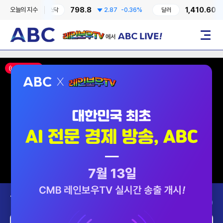
798.8
1,410.60
오늘의 지수
0.41%
코스닥
2.87
-0.36%
달러
13
레인보우TV에서 ABC LIVE!
메뉴
ON AIR
Today’s Program
2026-08-09 (일)