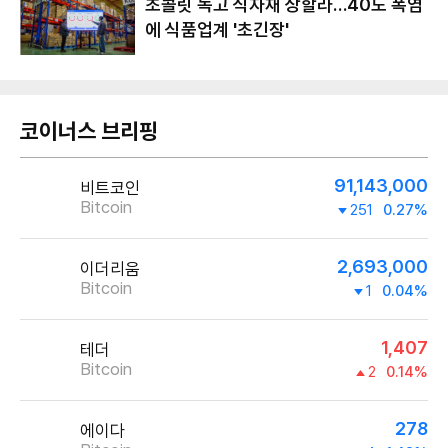
초콜릿 녹고 식자재 상할라…40도 폭염
에 식품업계 '초긴장'
코이너스 브리핑
91,143,000
비트코인
Bitcoin
251
0.27%
2,693,000
이더리움
Bitcoin
1
0.04%
1,407
테더
Bitcoin
2
0.14%
278
에이다