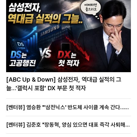
[ABC Up & Down] 삼성전자, 역대급 실적의 그
늘…'갤럭시 포함' DX 부문 첫 적자
[쎈터뷰] 염승환 "'삼전닉스' 반도체 사이클 계속 간다…지
금이 절호의 찬스"
[쎈터뷰] 김준호 "장동혁, 양심 있으면 대표 즉각 사퇴해