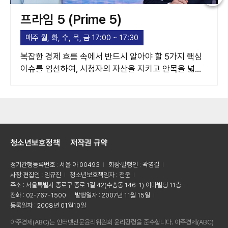
프라임 5 (Prime 5)
매주 월, 화, 수, 목, 금 17:00 ~ 17:30
복잡한 경제 흐름 속에서 반드시 알아야 할 5가지 핵심
이슈를 엄선하여, 시청자의 자산을 지키고 안목을 넓혀
주는 고품격 경제 가이드라인을 제시합니다.
청소년보호정책
저작권 규약
정기간행등록번호 : 서울 아 00493
회장·발행인 : 곽영길
사장·편집인 : 임규진
청소년보호책임자 : 전운
주소 : 서울특별시 종로구 종로 1길 42(수송동 146-1) 이마빌딩 11층
전화 : 02-767-1500
발행일자 : 2007년 11월 15일
등록일자 : 2008년 01월10일
아주경제(ABC)는 인터넷신문윤리위원회 윤리강령을 준수합니다. 아주경제(ABC)