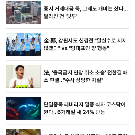
야"
증시 거래대금 뚝, 그래도 개미는 샀다…
달라진 건 '빚투'
金·鄭, 강원서도 신경전 "말실수로 지지
않겠다" vs "당대표인 양 행동"
法, '출국금지 연장 취소 소송' 전한길 패
소 판결…"수사 상당한 차질"
단일종목 레버리지 열풍 식자 코스닥이
뛴다…6거래일 새 24% 반등