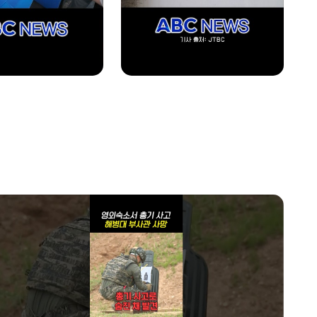
1400~1430
투데이 업&다운 mini
1430~1500
ABC스페셜_늙지 않는 한국인의 비밀
1500~1600
글로벌 ABC
1600~1700
투데이 업&다운
home
1700~1800
AI 톡톡