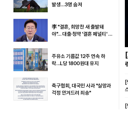
발생…3명 숨져
李 "결혼, 희망찬 새 출발돼
야"… 대출·청약 '결혼 페널티' 손
본다
[A
주유소 기름값 12주 연속 하
락…L당 1800원대 유지
[쎈터뷰] 
축구협회, 대국민 사과 "실망과
걱정 안겨드려 죄송"