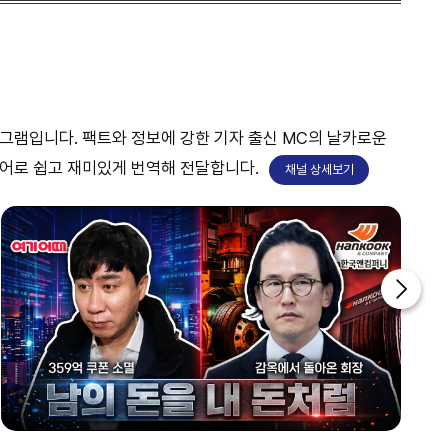
투데이 업&다운 mini
0810~0820
투데이 업&다운 mini
프로그램입니다. 팩트와 정보에 강한 기자 출신 MC의 날카로운
0820~0830
언어로 쉽고 재미있게 번역해 전달합니다.
채널 상세보기
투데이 업&다운 mini
0830~0930
글로벌 ABC
0930~1000
대한민국 리더에게 묻는다
home
1000~1100