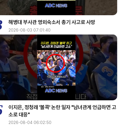
home
1800~1900
3
해병대 부사관 영외숙소서 총기 사고로 사망
AI 톡톡
home
2026-08-03 07:01:40
1900~2000
업&다운
2000~2030
업&다운
2030~2040
6
이지은, 정청래 '볼콕' 논란 일자 "남녀관계 언급하면 고
투데이 업&다운 mini
소로 대응"
2026-08-04 06:02:50
2040~2050