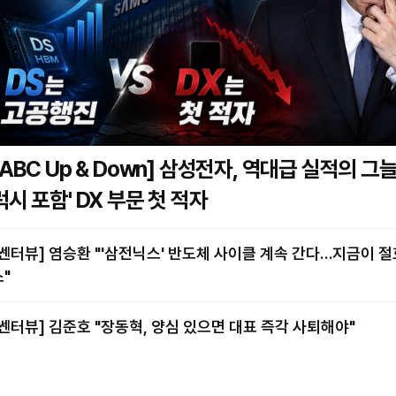
BC Up & Down] 삼성전자, 역대급 실적의 그늘…'갤
럭시 포함' DX 부문 첫 적자
염승환 "'삼전닉스' 반도체 사이클 계속 간다…지금이 절호의 찬
스"
[쎈터뷰] 김준호 "장동혁, 양심 있으면 대표 즉각 사퇴해야"