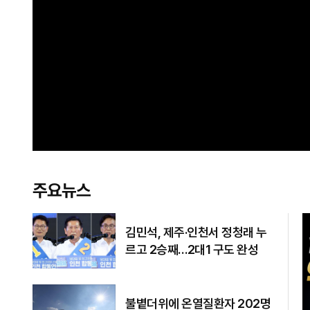
주요뉴스
김민석, 제주·인천서 정청래 누
르고 2승째…2대1 구도 완성
불볕더위에 온열질환자 202명