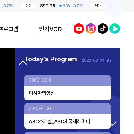
893.38
209.17
5%
엔화
6.38
-0.71%
위안
1.79
-0.
유튜브
인스타그램
틱톡
네이버TV
프로그램
인기VOD
프라임 5 (Prime 5)
Today’s Program
2026-08-09 (일)
투데이 업&다운
AI 톡톡
0000~0010
오프닝 벨
아시아의영성
TV 실시간 송출 개시!
대한민국 리더에게 묻는다
0010~0100
ABC스페셜_ABC개국세레머니