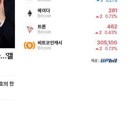
3
0.21%
281
에이다
0530~0550
Bitcoin
2
0.72%
투데이 업&다운 mini
462
트론
Bitcoin
2
0.43%
05:50~0600
305,100
비트코인캐시
Bitcoin
2
0.73%
아시아의영성
제공:UPbit
0600~0700
글로벌 ABC
0700~0800
쎈터뷰
0800~0810