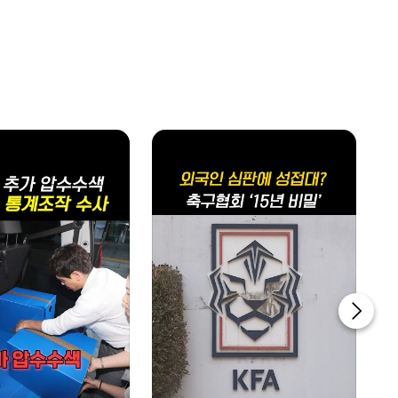
쎈터뷰
1100~1200
쎈터뷰
1200~1230
디펜스월드
1230~1300
ABC 특집 대담
1300~1400
업&다운