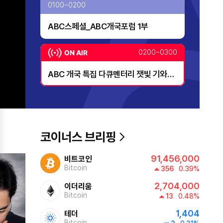
0100~0200
ABC스페셜_ABC개국포럼 1부
0200~0300
ABC 개국 특집 다큐멘터리 잿빛 기와의
노래
0300~0400
열린성인가요콘서트2
코이너스 브리핑
0400~0500
91,456,000
비트코인
열린성인가요콘서트2
Bitcoin
356
0.39%
2,704,000
이더리움
0500~0530
Bitcoin
13
0.48%
1,404
테더
ABC스페셜_늙지 않는 한국인의 비밀
Bitcoin