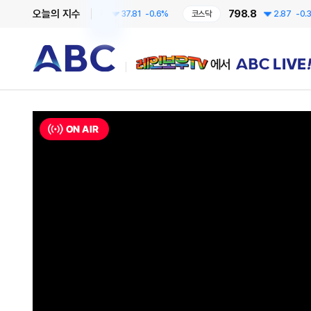
6258.57
798.8
오늘의 지수
코스피
37.81
-0.6%
코스닥
2.87
-0.36%
레인보우TV에서 ABC LIVE!
ON AIR