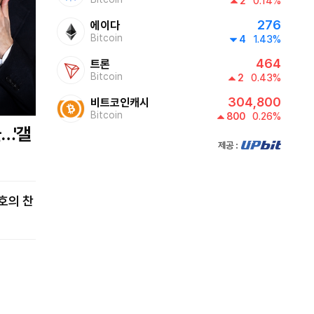
2
0.14%
276
에이다
Bitcoin
4
1.43%
464
트론
Bitcoin
2
0.43%
304,800
비트코인캐시
Bitcoin
800
0.26%
제공:UPbit