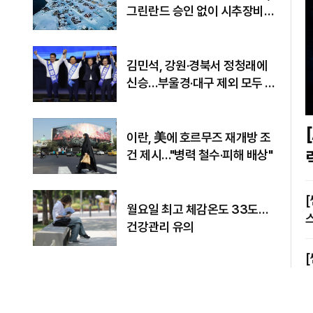
그린란드 승인 없이 시추장비
반입
김민석, 강원·경북서 정청래에
신승…부울경·대구 제외 모두 웃
었다
[A
이란, 美에 호르무즈 재개방 조
건 제시…"병력 철수·피해 배상"
[쎈터뷰] 
월요일 최고 체감온도 33도…
건강관리 유의