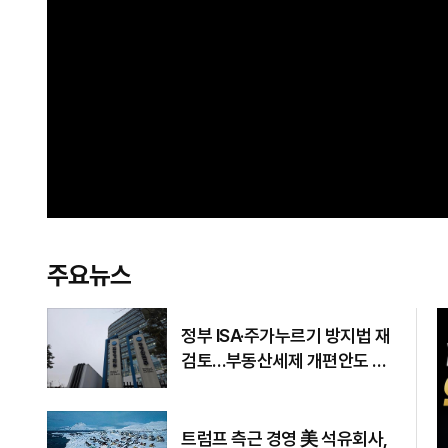
주요뉴스
정부 ISA·주가누르기 방지법 재
검토…부동산세제 개편안도 손
질
트럼프 측근 경영 美 석유회사,