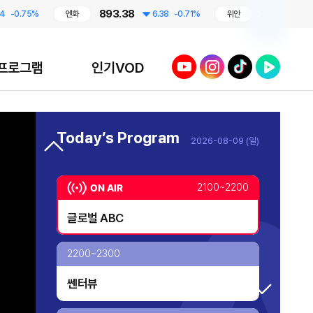
893.38
209.17
75%
엔화
6.38
-0.71%
위안
1.79
-0
투데이 업&다운 mini
2040~2050
유튜브
인스타그램
틱톡
네이버TV
프로그램
인기VOD
투데이 업&다운 mini
프라임 5 (Prime 5)
2050~2100
Today’s Program
2026-08-09 (일)
투데이 업&다운
투데이 업&다운 mini
AI 톡톡
2100~2200
오프닝 벨
글로벌 ABC
TV 실시간 송출 개시!
대한민국 리더에게 묻는다
2200~2300
쎈터뷰