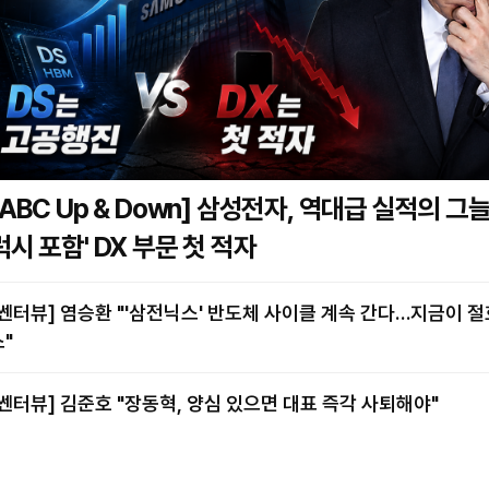
BC Up & Down] 삼성전자, 역대급 실적의 그늘…'갤
럭시 포함' DX 부문 첫 적자
염승환 "'삼전닉스' 반도체 사이클 계속 간다…지금이 절호의 찬
스"
[쎈터뷰] 김준호 "장동혁, 양심 있으면 대표 즉각 사퇴해야"