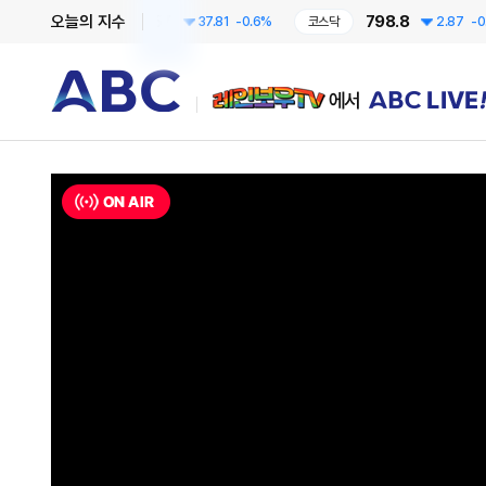
6258.57
798.8
오늘의 지수
코스피
37.81
-0.6%
코스닥
2.87
-0.36%
레인보우TV에서 ABC LIVE!
ON AIR