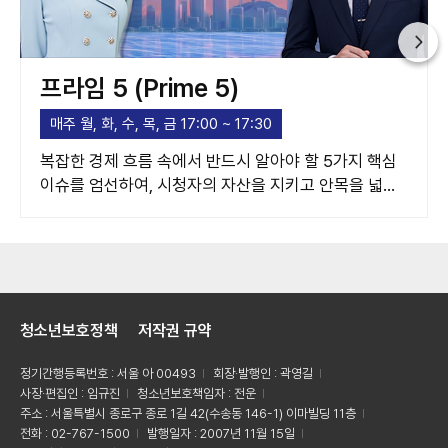
프라임 5 (Prime 5)
매주 월, 화, 수, 목, 금 17:00 ~ 17:30
복잡한 경제 흐름 속에서 반드시 알아야 할 5가지 핵심
이슈를 엄선하여, 시청자의 자산을 지키고 안목을 넓혀
주는 고품격 경제 가이드라인을 제시합니다.
청소년보호정책
저작권 규약
정기간행등록번호 : 서울 아 00493
회장·발행인 : 곽영길
사장·편집인 : 임규진
청소년보호책임자 : 전운
주소 : 서울특별시 종로구 종로 1길 42(수송동 146-1) 이마빌딩 11층
전화 : 02-767-1500
발행일자 : 2007년 11월 15일