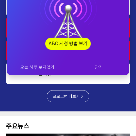
home
투데이 업&다운
2030~2130
home
AI 톡톡
2130~2230
ABC 시청 방법 보기
업&다운
220~2300
오늘 하루 보지않기
닫기
쎈터뷰
2300~2400
프로그램 더보기
주요뉴스