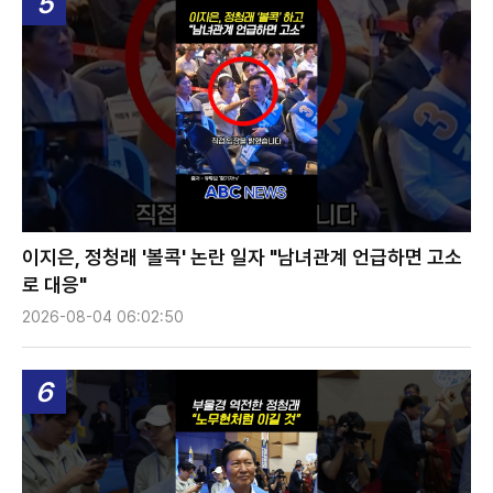
5
이지은, 정청래 '볼콕' 논란 일자 "남녀관계 언급하면 고소
로 대응"
2026-08-04 06:02:50
6