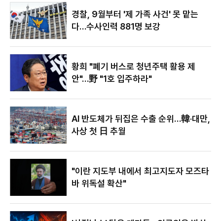
야"
경찰, 9월부터 '제 가족 사건' 못 맡는
다…수사인력 881명 보강
황희 "폐기 버스로 청년주택 활용 제
안"…野 "1호 입주하라"
AI 반도체가 뒤집은 수출 순위…韓·대만,
사상 첫 日 추월
"이란 지도부 내에서 최고지도자 모즈타
바 위독설 확산"