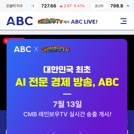
727.66
798.8
오늘의 지수
0.6%
코스닥
2.97
0.41%
코스닥
2.87
레인보우TV에서 ABC LIVE!
메뉴
ON AIR
Today’s Program
2026-08-07 (금)