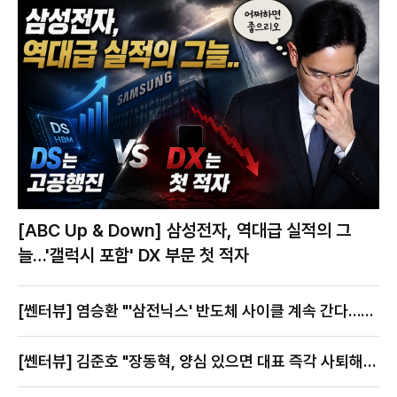
[ABC Up & Down] 삼성전자, 역대급 실적의 그
늘…'갤럭시 포함' DX 부문 첫 적자
[쎈터뷰] 염승환 "'삼전닉스' 반도체 사이클 계속 간다…지
금이 절호의 찬스"
[쎈터뷰] 김준호 "장동혁, 양심 있으면 대표 즉각 사퇴해