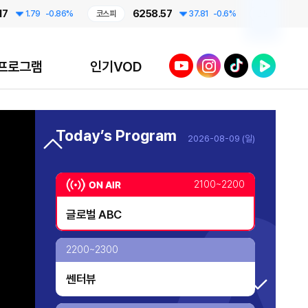
6258.57
798.8
1.79
-0.86%
코스피
37.81
-0.6%
코스닥
투데이 업&다운 mini
2040~2050
유튜브
인스타그램
틱톡
네이버TV
프로그램
인기VOD
투데이 업&다운 mini
프라임 5 (Prime 5)
2050~2100
Today’s Program
2026-08-09 (일)
투데이 업&다운
투데이 업&다운 mini
AI 톡톡
2100~2200
오프닝 벨
글로벌 ABC
TV 실시간 송출 개시!
대한민국 리더에게 묻는다
2200~2300
쎈터뷰