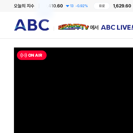
1,410.60
1,629.60
오늘의 지수
0.36%
달러
13
-0.92%
유로
12.
레인보우TV에서 ABC LIVE!
ON AIR