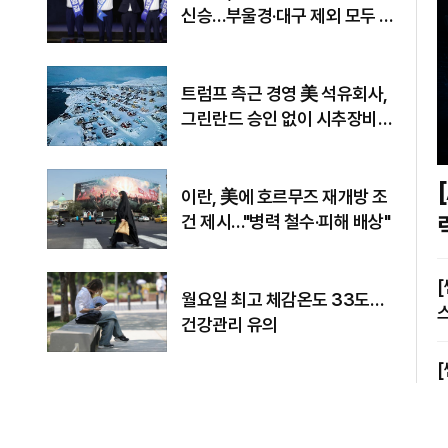
신승…부울경·대구 제외 모두 웃
었다
트럼프 측근 경영 美 석유회사,
그린란드 승인 없이 시추장비
반입
[A
이란, 美에 호르무즈 재개방 조
건 제시…"병력 철수·피해 배상"
[쎈터뷰] 
월요일 최고 체감온도 33도…
건강관리 유의