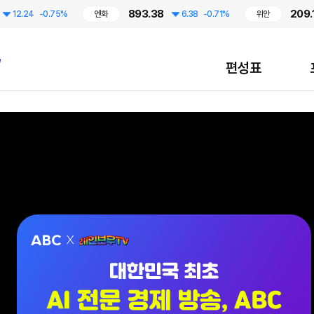
893.38
209.17
24
-0.75%
엔화
6.38
-0.71%
위안
편성표
대한민국 최초 AI 전문 경제 방송, ABC / 7월 13일 CMB 레인보우