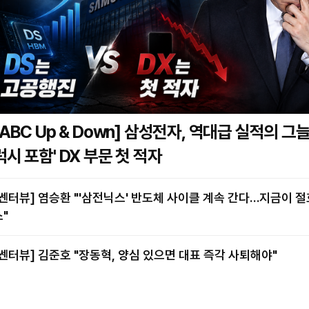
BC Up & Down] 삼성전자, 역대급 실적의 그늘…'갤
럭시 포함' DX 부문 첫 적자
염승환 "'삼전닉스' 반도체 사이클 계속 간다…지금이 절호의 찬
스"
[쎈터뷰] 김준호 "장동혁, 양심 있으면 대표 즉각 사퇴해야"