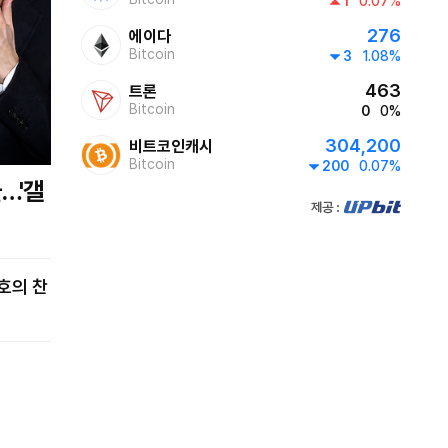
1
0.07%
276
에이다
Bitcoin
3
1.08%
463
트론
Bitcoin
0
0%
304,200
비트코인캐시
Bitcoin
200
0.07%
제공:UPbit