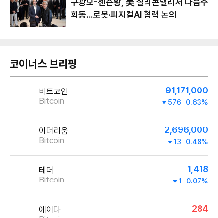
구광모-젠슨황, 美 실리콘밸리서 다음주
회동…로봇·피지컬AI 협력 논의
코이너스 브리핑
91,171,000
비트코인
Bitcoin
576
0.63%
2,696,000
이더리움
Bitcoin
13
0.48%
1,418
테더
Bitcoin
1
0.07%
284
에이다