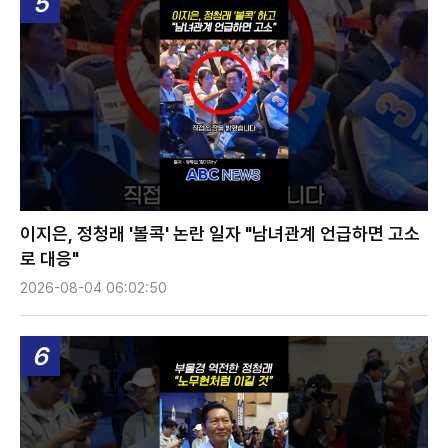
5
이지은, 정청래 '볼콕' 논란 일자 "남녀관계 언급하면 고소
로 대응"
2026-08-04 06:02:50
6