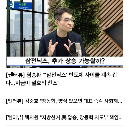
[쎈터뷰] 염승환 "'삼전닉스' 반도체 사이클 계속 간
다…지금이 절호의 찬스"
[쎈터뷰] 김준호 "장동혁, 양심 있으면 대표 즉각 사퇴해
야"
[쎈터뷰] 백지원 "지방선거 與 압승, 장동혁 지도부 책임