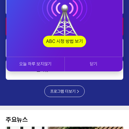
home
대한민국 리더에게 묻는다
0730~0800
home
투데이 업&다운
0800~0900
ABC 시청 방법 보기
home
AI 톡톡
0900~1000
오늘 하루 보지않기
닫기
쎈터뷰
1000~1100
프로그램 더보기
주요뉴스