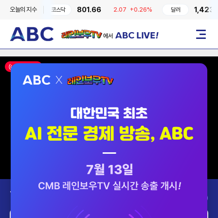
801.66
1,423.60
오늘의 지수
97
0.41%
코스닥
2.07
+0.26%
달러
레인보우TV에서 ABC LIVE!
메뉴
ON AIR
Today’s Program
2026-08-07 (금)