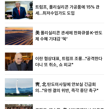
있어"
트럼프, 폴리실리콘 가공품에 15% 관
세…최저수입가도 도입
美 폴리실리콘 관세에 한화큐셀·K-반도
체 수혜 기대감 '쑥'
이란 협상대표, 트럼프 조롱…"공격한다
더니 또 취소, 쇼 외교"
靑, 北 탄도미사일에 안보실 긴급회
의…"유엔 결의 위반, 즉각 중단 촉구"