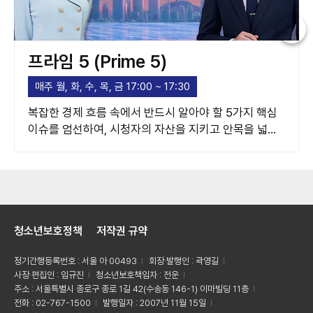
프라임 5 (Prime 5)
매주 월, 화, 수, 목, 금 17:00 ~ 17:30
복잡한 경제 흐름 속에서 반드시 알아야 할 5가지 핵심
이슈를 엄선하여, 시청자의 자산을 지키고 안목을 넓혀
주는 고품격 경제 가이드라인을 제시합니다.
청소년보호정책
저작권 규약
정기간행등록번호 : 서울 아 00493
회장·발행인 : 곽영길
사장·편집인 : 임규진
청소년보호책임자 : 전운
주소 : 서울특별시 종로구 종로 1길 42(수송동 146-1) 이마빌딩 11층
전화 : 02-767-1500
발행일자 : 2007년 11월 15일