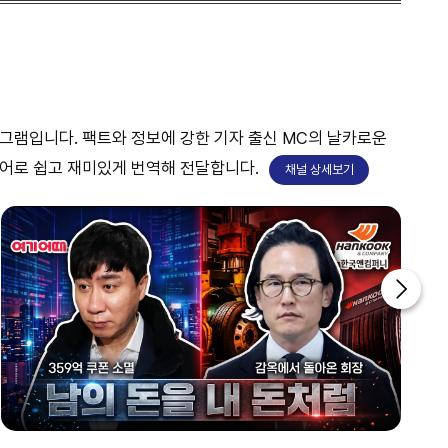
투데이 업&다운 mini
0810~0820
투데이 업&다운 mini
프로그램입니다. 팩트와 정보에 강한 기자 출신 MC의 날카로운
0820~0830
언어로 쉽고 재미있게 번역해 전달합니다.
채널 상세보기
투데이 업&다운 mini
0830~0930
글로벌 ABC
0930~1000
대한민국 리더에게 묻는다
home
1000~1100