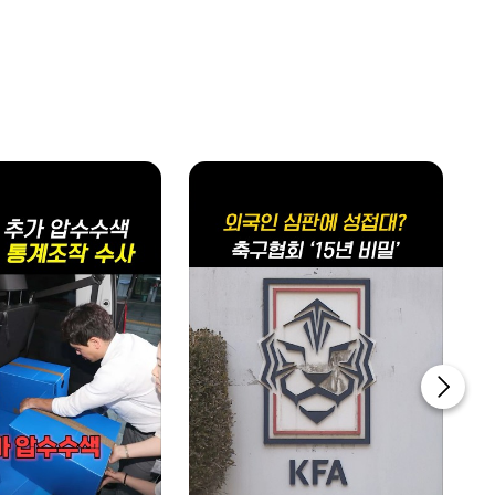
쎈터뷰
1100~1200
쎈터뷰
1200~1230
디펜스월드
1230~1300
ABC 특집 대담
1300~1400
업&다운