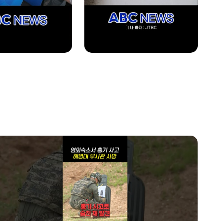
1400~1430
투데이 업&다운 mini
1430~1500
ABC스페셜_늙지 않는 한국인의 비밀
1500~1600
글로벌 ABC
1600~1700
투데이 업&다운
home
1700~1800
AI 톡톡