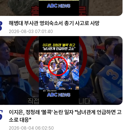
home
1800~1900
3
해병대 부사관 영외숙소서 총기 사고로 사망
AI 톡톡
home
2026-08-03 07:01:40
1900~2000
업&다운
2000~2030
업&다운
2030~2040
6
이지은, 정청래 '볼콕' 논란 일자 "남녀관계 언급하면 고
투데이 업&다운 mini
소로 대응"
2026-08-04 06:02:50
2040~2050