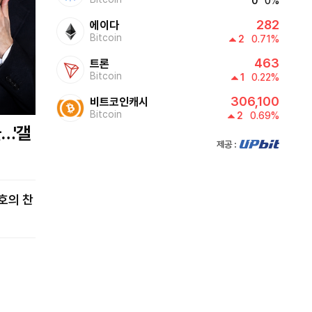
0
0%
282
에이다
0530~0550
Bitcoin
2
0.71%
투데이 업&다운 mini
463
트론
Bitcoin
1
0.22%
05:50~0600
306,100
비트코인캐시
Bitcoin
2
0.69%
아시아의영성
제공:UPbit
0600~0700
글로벌 ABC
0700~0800
쎈터뷰
0800~0810