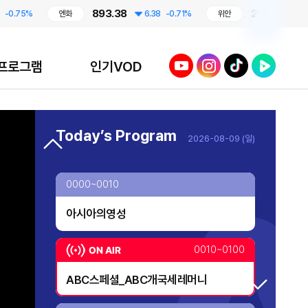
893.38
209.17
5%
엔화
6.38
-0.71%
위안
1.79
-0.
유튜브
인스타그램
틱톡
네이버TV
프로그램
인기VOD
프라임 5 (Prime 5)
Today’s Program
2026-08-09 (일)
투데이 업&다운
AI 톡톡
0000~0010
오프닝 벨
아시아의영성
TV 실시간 송출 개시!
대한민국 리더에게 묻는다
0010~0100
ABC스페셜_ABC개국세레머니