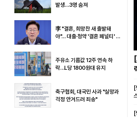
발생…3명 숨져
李 "결혼, 희망찬 새 출발돼
야"… 대출·청약 '결혼 페널티' 손
본다
[A
주유소 기름값 12주 연속 하
락…L당 1800원대 유지
[쎈터뷰] 
축구협회, 대국민 사과 "실망과
걱정 안겨드려 죄송"