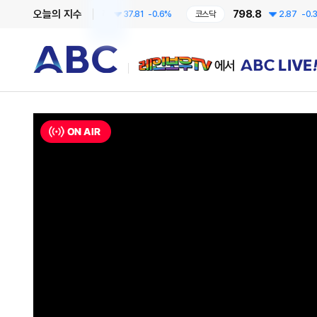
6258.57
798.8
오늘의 지수
코스피
37.81
-0.6%
코스닥
2.87
-0.36%
레인보우TV에서 ABC LIVE!
ON AIR