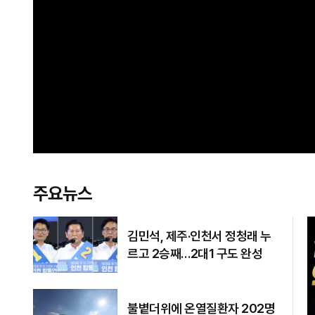
주요뉴스
김민석, 제주·인천서 정청래 누
르고 2승째…2대1 구도 완성
불볕더위에 온열질환자 202명