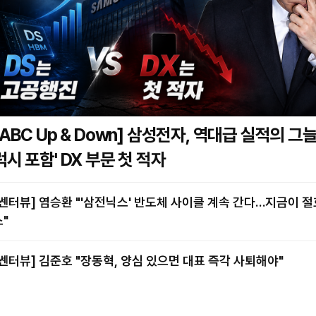
BC Up & Down] 삼성전자, 역대급 실적의 그늘…'갤
럭시 포함' DX 부문 첫 적자
염승환 "'삼전닉스' 반도체 사이클 계속 간다…지금이 절호의 찬
스"
[쎈터뷰] 김준호 "장동혁, 양심 있으면 대표 즉각 사퇴해야"