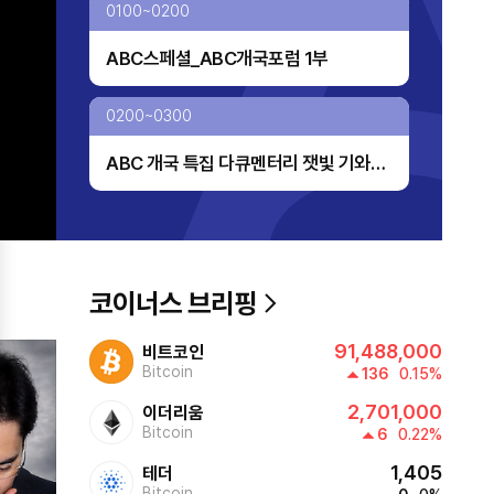
0100~0200
ABC스페셜_ABC개국포럼 1부
0200~0300
ABC 개국 특집 다큐멘터리 잿빛 기와의
노래
0300~0400
열린성인가요콘서트2
코이너스 브리핑
0400~0500
91,488,000
비트코인
열린성인가요콘서트2
Bitcoin
136
0.15%
2,701,000
이더리움
0500~0530
Bitcoin
6
0.22%
1,405
테더
ABC스페셜_늙지 않는 한국인의 비밀
Bitcoin