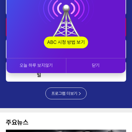
ABC 개국 특집 다큐멘터리 잿빛 기
0200~0300
와의 노래
열린성인가요콘서트2
0300~0400
ABC 시청 방법 보기
열린성인가요콘서트2
0400~0500
오늘 하루 보지않기
닫기
ABC스페셜_늙지 않는 한국인의 비
0500~0530
밀
프로그램 더보기
주요뉴스