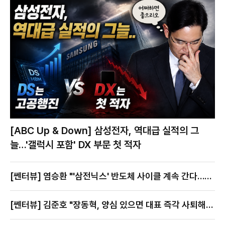
[ABC Up & Down] 삼성전자, 역대급 실적의 그
늘…'갤럭시 포함' DX 부문 첫 적자
[쎈터뷰] 염승환 "'삼전닉스' 반도체 사이클 계속 간다…지
금이 절호의 찬스"
[쎈터뷰] 김준호 "장동혁, 양심 있으면 대표 즉각 사퇴해