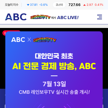
6258.57
727.66
오늘의 지수
37.81
-0.6%
코스닥
2.97
0.41%
코
레인보우TV에서 ABC LIVE!
메뉴
ON AIR
Today’s Program
2026-08-09 (일)