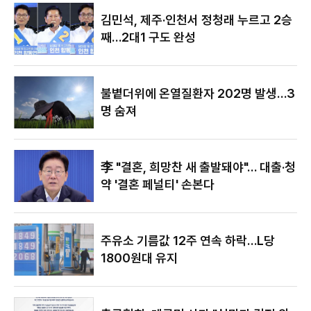
야"
김민석, 제주·인천서 정청래 누르고 2승
째…2대1 구도 완성
불볕더위에 온열질환자 202명 발생…3
명 숨져
李 "결혼, 희망찬 새 출발돼야"… 대출·청
약 '결혼 페널티' 손본다
주유소 기름값 12주 연속 하락…L당
1800원대 유지