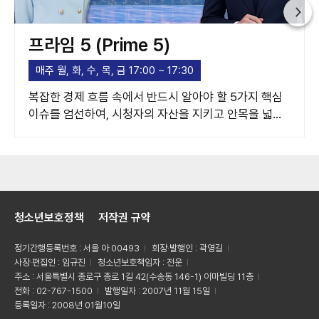
프라임 5 (Prime 5)
매주 월, 화, 수, 목, 금 17:00 ~ 17:30
복잡한 경제 흐름 속에서 반드시 알아야 할 5가지 핵심
이슈를 엄선하여, 시청자의 자산을 지키고 안목을 넓혀
주는 고품격 경제 가이드라인을 제시합니다.
청소년보호정책
저작권 규약
정기간행등록번호 : 서울 아 00493
회장·발행인 : 곽영길
사장·편집인 : 임규진
청소년보호책임자 : 전운
주소 : 서울특별시 종로구 종로 1길 42(수송동 146-1) 이마빌딩 11층
전화 : 02-767-1500
발행일자 : 2007년 11월 15일
등록일자 : 2008년 01월10일