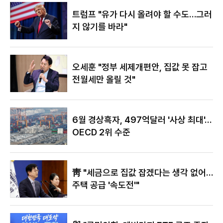
있어"
트럼프 "유가 다시 올려야 할 수도…그러
지 않기를 바라"
오세훈 "정부 세제개편안, 집값 못 잡고
전월세만 올릴 것"
6월 경상흑자, 497억달러 '사상 최대'…
OECD 2위 수준
靑 "세금으로 집값 잡겠다는 생각 없어…
주택 공급 '속도전'"