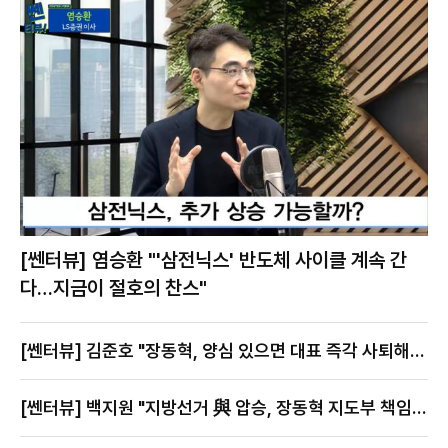
[쎈터뷰] 염승환 "'삼전닉스' 반도체 사이클 계속 간
다…지금이 절호의 찬스"
[쎈터뷰] 김준호 "장동혁, 양심 있으면 대표 즉각 사퇴해
야"
[쎈터뷰] 백지원 "지방선거 與 압승, 장동혁 지도부 책임