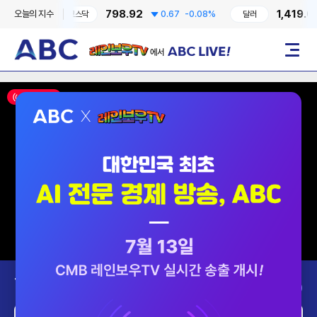
798.92
1,419.00
오늘의 지수
0.41%
코스닥
0.67
-0.08%
달러
레인보우TV에서 ABC LIVE!
메뉴
ON AIR
Today’s Program
2026-08-06 (목)