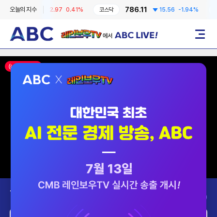
727.66
786.11
오늘의 지수
2.97
0.41%
코스닥
15.56
-1.94%
달러
레인보우TV에서 ABC LIVE!
메뉴
ON AIR
Today’s Program
2026-08-07 (금)