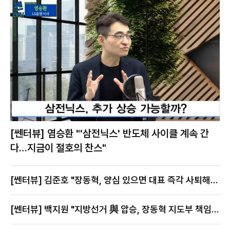
[쎈터뷰] 염승환 "'삼전닉스' 반도체 사이클 계속 간
다…지금이 절호의 찬스"
[쎈터뷰] 김준호 "장동혁, 양심 있으면 대표 즉각 사퇴해
야"
[쎈터뷰] 백지원 "지방선거 與 압승, 장동혁 지도부 책임