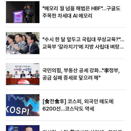
있어"
"메모리 월 넘을 해법은 HBF"…구글도
주목한 차세대 AI 메모리
"수시 한 달 앞두고 국립대 무상교육?"…
교육부 '갈라치기'에 지방 사립대 벼랑
끝
국민의힘, 부동산 공세 강화..."李정부,
공급 실패 증세로 덮으려 해"
[食전食후] 코스피, 외국인 매도에
6200선…코스닥도 약세