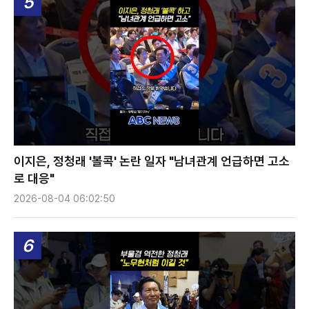
5
이지은, 정청래 '볼콕' 논란 일자 "남녀관계 언급하면 고소
로 대응"
2026-08-04 06:02:50
6