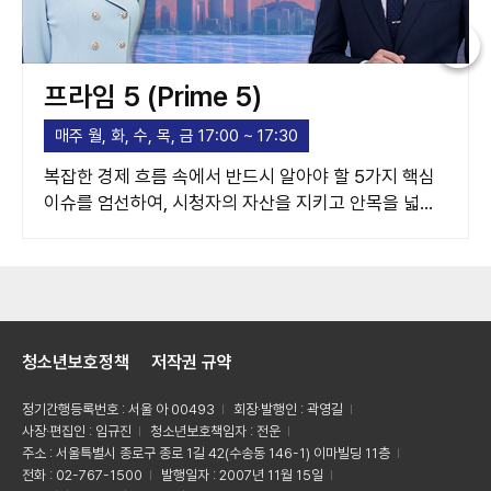
프라임 5 (Prime 5)
매주 월, 화, 수, 목, 금 17:00 ~ 17:30
복잡한 경제 흐름 속에서 반드시 알아야 할 5가지 핵심
이슈를 엄선하여, 시청자의 자산을 지키고 안목을 넓혀
주는 고품격 경제 가이드라인을 제시합니다.
청소년보호정책
저작권 규약
정기간행등록번호 : 서울 아 00493
회장·발행인 : 곽영길
사장·편집인 : 임규진
청소년보호책임자 : 전운
주소 : 서울특별시 종로구 종로 1길 42(수송동 146-1) 이마빌딩 11층
전화 : 02-767-1500
발행일자 : 2007년 11월 15일