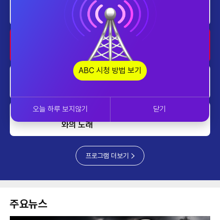
아시아의영성
0000~0010
ABC스페셜_ABC개국세레머니
0010~0100
ABC 시청 방법 보기
ABC스페셜_ABC개국포럼 1부
0100~0200
오늘 하루 보지않기
닫기
ABC 개국 특집 다큐멘터리 잿빛 기
0200~0300
와의 노래
프로그램 더보기
주요뉴스