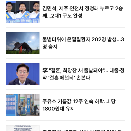
야"
김민석, 제주·인천서 정청래 누르고 2승
째…2대1 구도 완성
불볕더위에 온열질환자 202명 발생…3
명 숨져
李 "결혼, 희망찬 새 출발돼야"… 대출·청
약 '결혼 페널티' 손본다
주유소 기름값 12주 연속 하락…L당
1800원대 유지