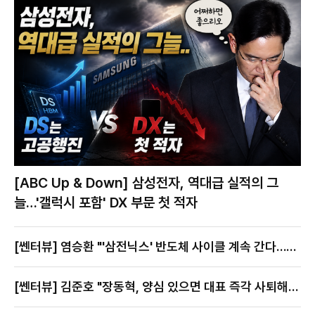
[ABC Up & Down] 삼성전자, 역대급 실적의 그
늘…'갤럭시 포함' DX 부문 첫 적자
[쎈터뷰] 염승환 "'삼전닉스' 반도체 사이클 계속 간다…지
금이 절호의 찬스"
[쎈터뷰] 김준호 "장동혁, 양심 있으면 대표 즉각 사퇴해