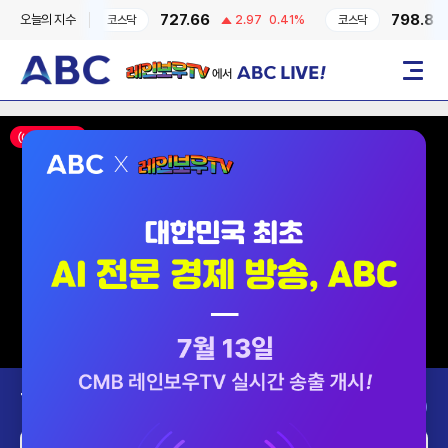
727.66
798.8
오늘의 지수
81
-0.6%
코스닥
2.97
0.41%
코스닥
2
레인보우TV에서 ABC LIVE!
메뉴
ON AIR
Today’s Program
2026-08-09 (일)