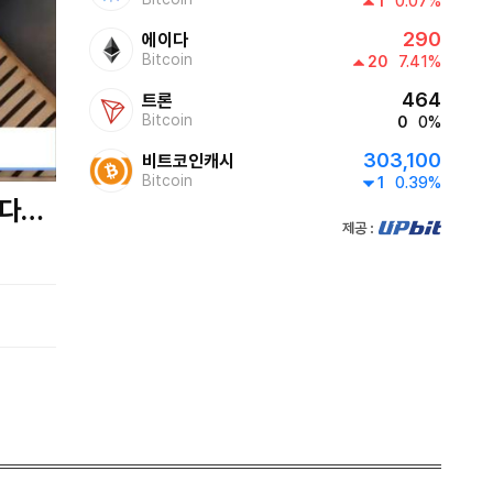
1
0.07%
290
에이다
1000~1100
Bitcoin
20
7.41%
쎈터뷰
464
트론
Bitcoin
0
0%
1100~1200
303,100
비트코인캐시
Bitcoin
1
0.39%
AI 톡톡
home
제공:UPbit
1200~1230
프라임 5 (Prime 5)
home
1230~1300
대한민국 리더에게 묻는다
home
1300~1400