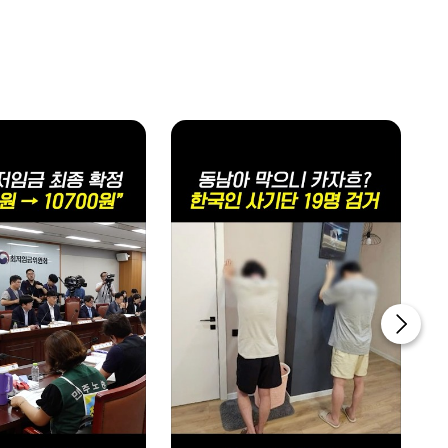
투데이 업&다운 mini
1640~1650
투데이 업&다운 mini
1650~1700
투데이 업&다운 mini
1700~1730
프라임 5 (Prime 5)
home
1730~1800
대한민국 리더에게 묻는다
home