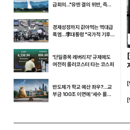
급회의…"유엔 결의 위반, 즉각
중단 촉구"
경제성장까지 갉아먹는 역대급
폭염…李대통령 "국가적 기후
재난"
[쎈터뷰
'단일종목 레버리지' 규제에도
여전히 롤러코스터 타는 코스피
반도체가 학교 예산 좌우?…교
부금 100조 이면에 '세수 롤러
코스터'