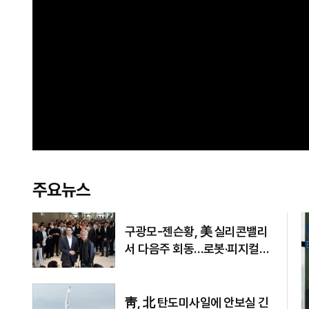
주요뉴스
구광모-젠슨황, 美 실리콘밸리
서 다음주 회동…로봇·피지컬AI
협력 논의
靑, 北 탄도미사일에 안보실 긴