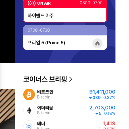
0600~0700
하이엔드 아주
0700~0730
프라임 5 (Prime 5)
home
0730~0800
대한민국 리더에게 묻는다
home
코이너스 브리핑
0800~0900
91,411,000
비트코인
투데이 업&다운
Bitcoin
339
0.37%
home
2,703,000
이더리움
0900~1000
Bitcoin
5
0.18%
1,419
테더
AI 톡톡
home
Bitcoin