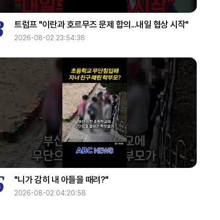
home
3
트럼프 "이란과 호르무즈 문제 합의...내일 협상 시작"
220~2300
2026-08-02 23:54:36
업&다운
2300~2400
쎈터뷰
6
"니가 감히 내 아들을 때려?"
2026-08-02 04:20:58