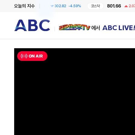
6295.44
801.66
오늘의 지수
코스피
302.82
-4.59%
코스닥
2.07
+0.
레인보우TV에서 ABC LIVE!
ON AIR