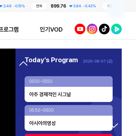
899.76
210.96
-0.15%
엔화
3.84
-0.43%
위안
0
ABC 개국 특집 다큐멘터리 한·중 만두를
탐하다
0300~0400
유튜브
인스타그램
틱톡
네이버TV
프로그램
인기VOD
아주 AI 리포트
프라임 5 (Prime 5)
0400~0500
Today’s Program
2026-08-07 (금)
투데이 업&다운
사설의 재구성
AI 톡톡
0500~0550
오프닝 벨
아주 경제적인 시그널
TV 실시간 송출 개시!
대한민국 리더에게 묻는다
05:50~0600
아시아의영성