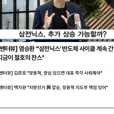
] 염승환 "'삼전닉스' 반도체 사이클 계속 간다…
지금이 절호의 찬스"
[쎈터뷰] 김준호 "장동혁, 양심 있으면 대표 즉각 사퇴해야"
[쎈터뷰] 백지원 "지방선거 與 압승, 장동혁 지도부 책임 있어"