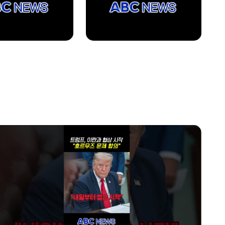
1800~1900
AI 톡톡
home
1900~2000
글로벌 ABC
2000~2030
프라임 5 (Prime 5)
home
2030~2130
투데이 업&다운
home
2130~2230
AI 톡톡