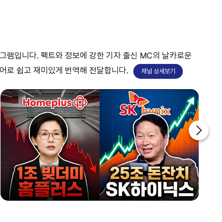
투데이 업&다운
home
1400~1430
대한민국 리더에게 묻는다
프로그램입니다. 팩트와 정보에 강한 기자 출신 MC의 날카로운
home
언어로 쉽고 재미있게 번역해 전달합니다.
채널 상세보기
1430~1500
투데이 업&다운 mini
1500~1600
AI 톡톡
home
1600~1630
업&다운
1630~1640