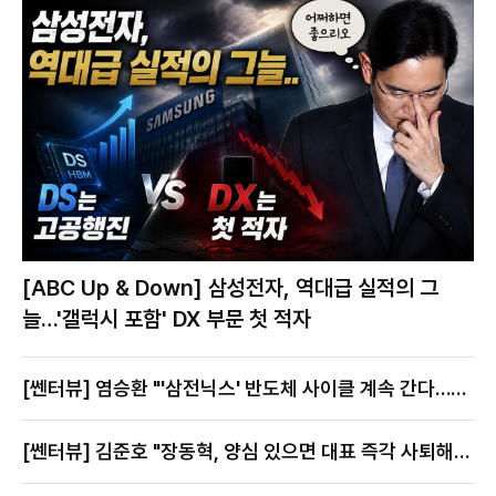
[ABC Up & Down] 삼성전자, 역대급 실적의 그
늘…'갤럭시 포함' DX 부문 첫 적자
[쎈터뷰] 염승환 "'삼전닉스' 반도체 사이클 계속 간다…지
금이 절호의 찬스"
[쎈터뷰] 김준호 "장동혁, 양심 있으면 대표 즉각 사퇴해