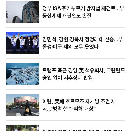
야"
정부 ISA·주가누르기 방지법 재검토…부
동산세제 개편안도 손질
김민석, 강원·경북서 정청래에 신승…부
울경·대구 제외 모두 웃었다
트럼프 측근 경영 美 석유회사, 그린란드
승인 없이 시추장비 반입
이란, 美에 호르무즈 재개방 조건 제
시…"병력 철수·피해 배상"