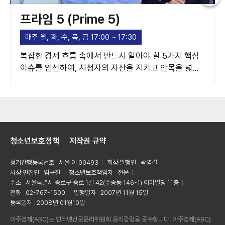
프라임 5 (Prime 5)
매주 월, 화, 수, 목, 금 17:00 ~ 17:30
복잡한 경제 흐름 속에서 반드시 알아야 할 5가지 핵심
이슈를 엄선하여, 시청자의 자산을 지키고 안목을 넓혀
주는 고품격 경제 가이드라인을 제시합니다.
청소년보호정책
저작권 규약
정기간행등록번호 : 서울 아 00493
회장·발행인 : 곽영길
사장·편집인 : 임규진
청소년보호책임자 : 전운
주소 : 서울특별시 종로구 종로 1길 42(수송동 146-1) 이마빌딩 11층
전화 : 02-767-1500
발행일자 : 2007년 11월 15일
등록일자 : 2008년 01월10일
아주경제(ABC)는 인터넷신문윤리위원회 윤리강령을 준수합니다. 아주경제(ABC)