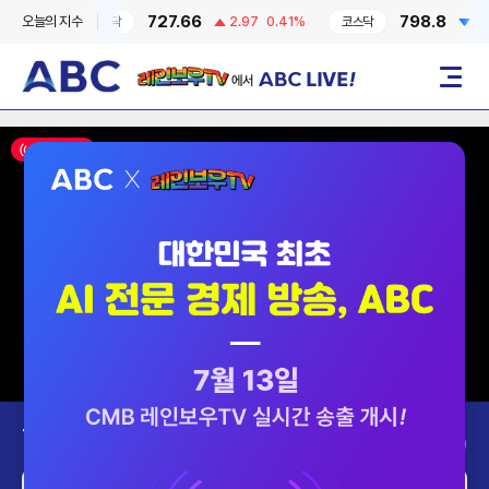
727.66
798.8
오늘의 지수
0.6%
코스닥
2.97
0.41%
코스닥
2.87
레인보우TV에서 ABC LIVE!
메뉴
ON AIR
Today’s Program
2026-08-10 (월)