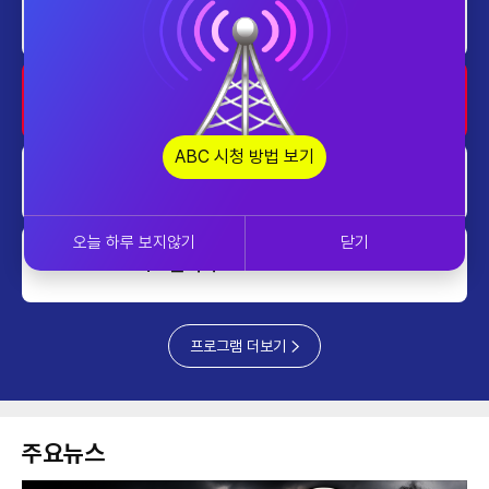
ABC스페셜_ABC개국포럼 1부
0100~0200
ABC 개국 특집 다큐멘터리 잿빛 기
와의 노래
0200~0300
ABC 시청 방법 보기
가요블랙박스
0300~0400
오늘 하루 보지않기
닫기
가요블랙박스
0400~0500
프로그램 더보기
주요뉴스