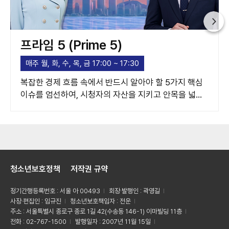
프라임 5 (Prime 5)
매주 월, 화, 수, 목, 금 17:00 ~ 17:30
복잡한 경제 흐름 속에서 반드시 알아야 할 5가지 핵심
이슈를 엄선하여, 시청자의 자산을 지키고 안목을 넓혀
주는 고품격 경제 가이드라인을 제시합니다.
청소년보호정책
저작권 규약
정기간행등록번호 : 서울 아 00493
회장·발행인 : 곽영길
사장·편집인 : 임규진
청소년보호책임자 : 전운
주소 : 서울특별시 종로구 종로 1길 42(수송동 146-1) 이마빌딩 11층
전화 : 02-767-1500
발행일자 : 2007년 11월 15일