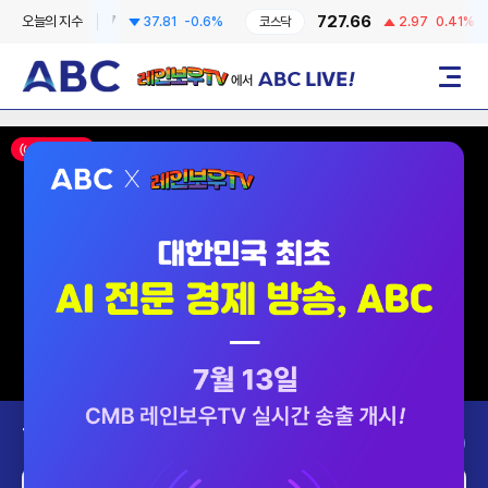
6258.57
727.66
오늘의 지수
37.81
-0.6%
코스닥
2.97
0.41%
레인보우TV에서 ABC LIVE!
메뉴
ON AIR
Today’s Program
2026-08-07 (금)