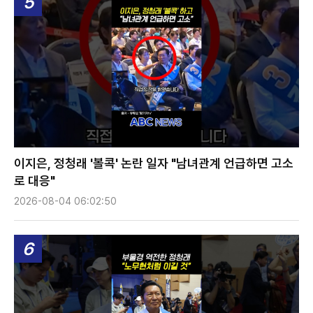
5
이지은, 정청래 '볼콕' 논란 일자 "남녀관계 언급하면 고소
로 대응"
2026-08-04 06:02:50
6