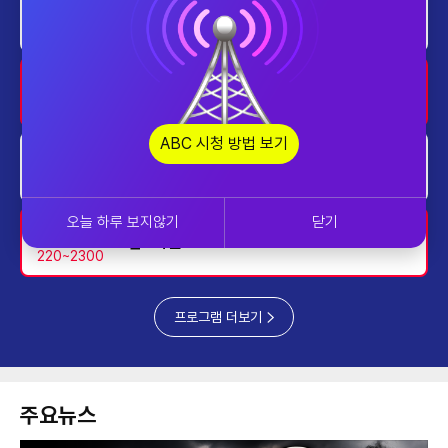
home
프라임 5 (Prime 5)
2000~2030
home
투데이 업&다운
2030~2130
ABC 시청 방법 보기
home
AI 톡톡
2130~2230
오늘 하루 보지않기
닫기
업&다운
220~2300
프로그램 더보기
주요뉴스