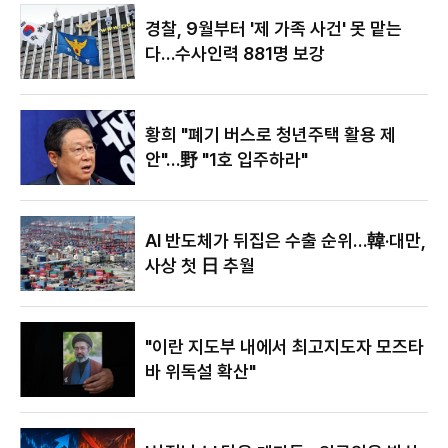
야"
경찰, 9월부터 '제 가족 사건' 못 맡는
다…수사인력 881명 보강
황희 "폐기 버스로 청년주택 활용 제
안"…野 "1호 입주하라"
AI 반도체가 뒤집은 수출 순위…韓·대만,
사상 첫 日 추월
"이란 지도부 내에서 최고지도자 모즈타
바 위독설 확산"