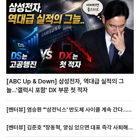
[ABC Up & Down] 삼성전자, 역대급 실적의 그
늘…'갤럭시 포함' DX 부문 첫 적자
[쎈터뷰] 염승환 "'삼전닉스' 반도체 사이클 계속 간다…지
금이 절호의 찬스"
[쎈터뷰] 김준호 "장동혁, 양심 있으면 대표 즉각 사퇴해